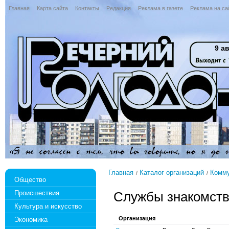
Главная
Карта сайта
Контакты
Редакция
Реклама в газете
Реклама на са
9 ав
Главная
Каталог организаций
Комм
Общество
Происшествия
Службы знакомст
Культура и искусство
Организация
Экономика