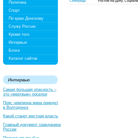
Семерида
Ростов-на-Дону, Социали
Политика
Спорт
По краю Донскому
Служу России
Кроме того
Интервью
Блоги
Каталог сайтов
Интервью
Самая большая опасность –
это «мертвые» поселки
Пояс чемпиона мира приедет
в Волгодонск
Какой станет местная власть
Главный документ гражданина
России
Пришел опытный и