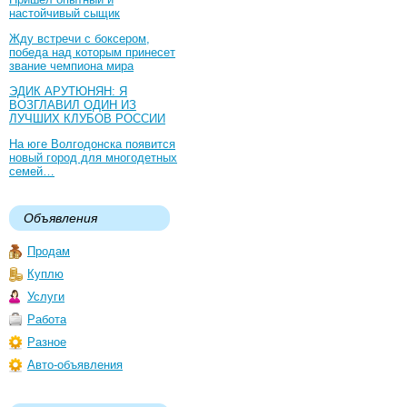
настойчивый сыщик
Жду встречи с боксером,
победа над которым принесет
звание чемпиона мира
ЭДИК АРУТЮНЯН: Я
ВОЗГЛАВИЛ ОДИН ИЗ
ЛУЧШИХ КЛУБОВ РОССИИ
На юге Волгодонска появится
новый город для многодетных
семей…
Объявления
Продам
Куплю
Услуги
Работа
Разное
Авто-объявления