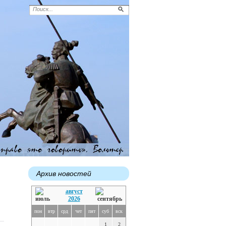
Архив новостей
август
2026
пон
втр
срд
чет
пят
суб
вск
1
2