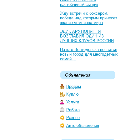
настойчивый сыщик
Жду встречи с боксером,
победа над которым принесет
звание чемпиона мира
ЭДИК АРУТЮНЯН: Я
ВОЗГЛАВИЛ ОДИН ИЗ
ЛУЧШИХ КЛУБОВ РОССИИ
На юге Волгодонска появится
новый город для многодетных
семей…
Объявления
Продам
Куплю
Услуги
Работа
Разное
Авто-объявления