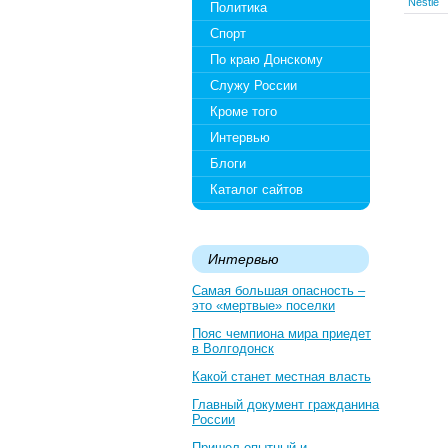
Nestle
Политика
Спорт
По краю Донскому
Служу России
Кроме того
Интервью
Блоги
Каталог сайтов
Интервью
Самая большая опасность –
это «мертвые» поселки
Пояс чемпиона мира приедет
в Волгодонск
Какой станет местная власть
Главный документ гражданина
России
Пришел опытный и