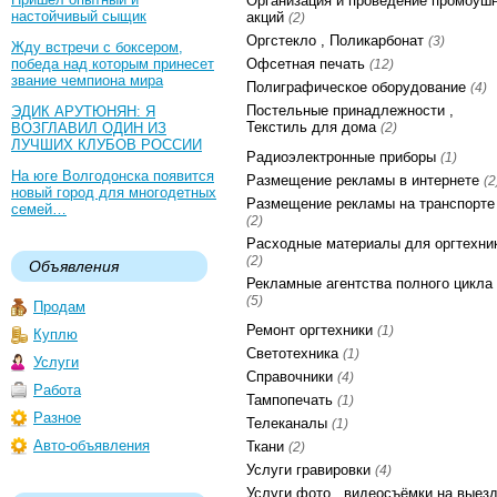
Организация и проведение промоушн
настойчивый сыщик
акций
(2)
Оргстекло , Поликарбонат
(3)
Жду встречи с боксером,
победа над которым принесет
Офсетная печать
(12)
звание чемпиона мира
Полиграфическое оборудование
(4)
Постельные принадлежности ,
ЭДИК АРУТЮНЯН: Я
Текстиль для дома
ВОЗГЛАВИЛ ОДИН ИЗ
(2)
ЛУЧШИХ КЛУБОВ РОССИИ
Радиоэлектронные приборы
(1)
На юге Волгодонска появится
Размещение рекламы в интернете
(2
новый город для многодетных
Размещение рекламы на транспорте
семей…
(2)
Расходные материалы для оргтехни
(2)
Объявления
Рекламные агентства полного цикла
(5)
Продам
Ремонт оргтехники
(1)
Куплю
Светотехника
(1)
Услуги
Справочники
(4)
Работа
Тампопечать
(1)
Разное
Телеканалы
(1)
Авто-объявления
Ткани
(2)
Услуги гравировки
(4)
Услуги фото , видеосъёмки на выез