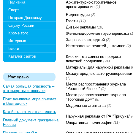
Политика
Архитектурно-строительное
проектирование
(1)
Спорт
Видеостудии
(2)
По краю Донскому
Газеты
(17)
Служу России
Дизайн рекламы
(10)
Кроме того
Железнодорожные грузоперевозки
(1
Заправка картриджей
(2)
Интервью
Изготовление печатей , штампов
(2)
Блоги
Каталог сайтов
Киоски , магазины по продаже
печатной продукции
(24)
Материалы для наружной рекламы
(
Междугородные автогрузоперевозки
Интервью
(1)
Места распространения журнала
Самая большая опасность –
"Реальный бизнес"
(9)
это «мертвые» поселки
Места распространения журнала
Пояс чемпиона мира приедет
"Торговый дом"
(8)
в Волгодонск
Модельные агентства
(1)
Какой станет местная власть
Наружная реклама от РА "Трибуна"
(
Главный документ гражданина
Оперативная полиграфия
(11)
России
Пришел опытный и