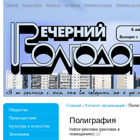
Главная
Карта сайта
Контакты
Редакция
Реклама в газете
Реклама на са
6 ав
Главная
Каталог организаций
Полиг
Общество
Происшествия
Полиграфия
Культура и искусство
Indoor-реклама (реклама в
помещениях)
Экономика
(2)