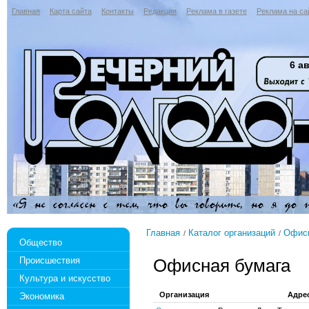
Главная
Карта сайта
Контакты
Редакция
Реклама в газете
Реклама на са
6 ав
Главная
Каталог организаций
Офисн
Общество
Происшествия
Офисная бумага
Культура и искусство
Организация
Адре
Экономика