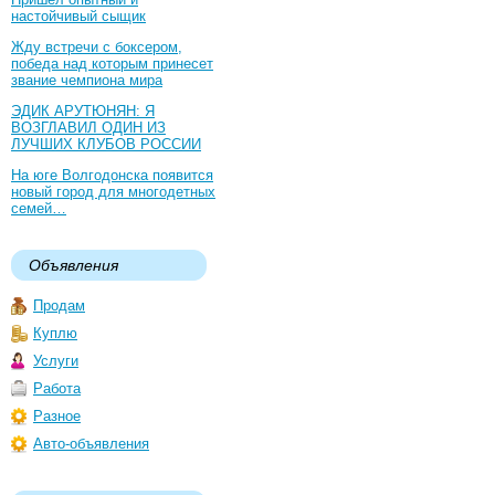
настойчивый сыщик
Жду встречи с боксером,
победа над которым принесет
звание чемпиона мира
ЭДИК АРУТЮНЯН: Я
ВОЗГЛАВИЛ ОДИН ИЗ
ЛУЧШИХ КЛУБОВ РОССИИ
На юге Волгодонска появится
новый город для многодетных
семей…
Объявления
Продам
Куплю
Услуги
Работа
Разное
Авто-объявления