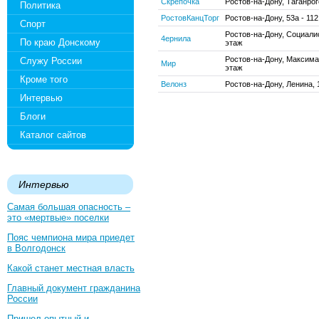
Скрепочка
Ростов-на-Дону, Таганрог
Политика
РостовКанцТорг
Ростов-на-Дону, 53а - 112
Спорт
Ростов-на-Дону, Социалис
4ернила
По краю Донскому
этаж
Ростов-на-Дону, Максима 
Служу России
Мир
этаж
Кроме того
Велонз
Ростов-на-Дону, Ленина, 1
Интервью
Блоги
Каталог сайтов
Интервью
Самая большая опасность –
это «мертвые» поселки
Пояс чемпиона мира приедет
в Волгодонск
Какой станет местная власть
Главный документ гражданина
России
Пришел опытный и