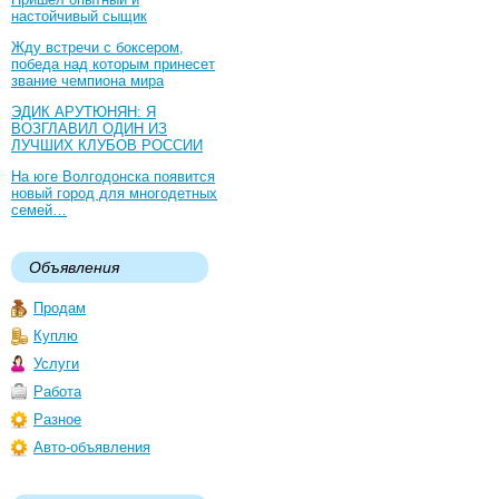
настойчивый сыщик
Жду встречи с боксером,
победа над которым принесет
звание чемпиона мира
ЭДИК АРУТЮНЯН: Я
ВОЗГЛАВИЛ ОДИН ИЗ
ЛУЧШИХ КЛУБОВ РОССИИ
На юге Волгодонска появится
новый город для многодетных
семей…
Объявления
Продам
Куплю
Услуги
Работа
Разное
Авто-объявления