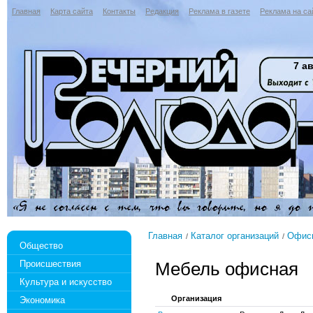
Главная
Карта сайта
Контакты
Редакция
Реклама в газете
Реклама на са
7 ав
Главная
Каталог организаций
Офисн
Общество
Происшествия
Мебель офисная
Культура и искусство
Организация
Экономика