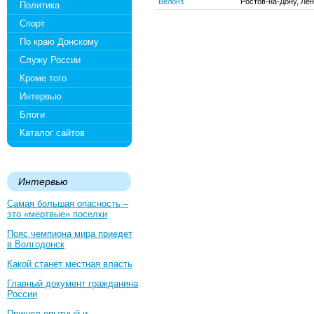
Велонз
Ростов-на-Дону, Лен
Политика
Спорт
По краю Донскому
Служу России
Кроме того
Интервью
Блоги
Каталог сайтов
Интервью
Самая большая опасность –
это «мертвые» поселки
Пояс чемпиона мира приедет
в Волгодонск
Какой станет местная власть
Главный документ гражданина
России
Пришел опытный и