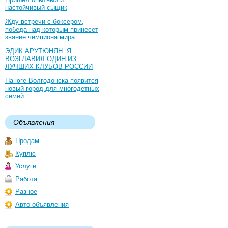
настойчивый сыщик
Жду встречи с боксером,
победа над которым принесет
звание чемпиона мира
ЭДИК АРУТЮНЯН: Я
ВОЗГЛАВИЛ ОДИН ИЗ
ЛУЧШИХ КЛУБОВ РОССИИ
На юге Волгодонска появится
новый город для многодетных
семей…
Объявления
Продам
Куплю
Услуги
Работа
Разное
Авто-объявления