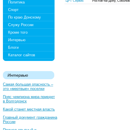
ЦРТ Сервис
Ростов-на-Дону, Соколова
Политика
Спорт
По краю Донскому
Служу России
Кроме того
Интервью
Блоги
Каталог сайтов
Интервью
Самая большая опасность –
это «мертвые» поселки
Пояс чемпиона мира приедет
в Волгодонск
Какой станет местная власть
Главный документ гражданина
России
Пришел опытный и