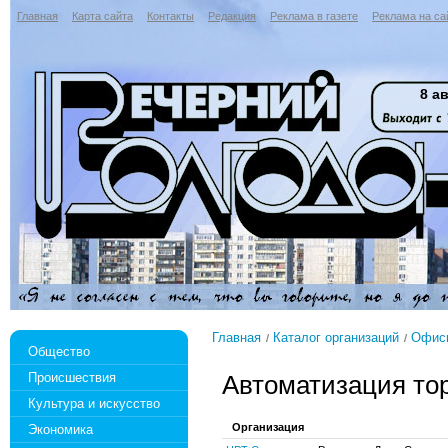
Главная
Карта сайта
Контакты
Редакция
Реклама в газете
Реклама на са
8 ав
Главная
Каталог организаций
Офисн
Общество
Происшествия
Автоматизация то
Культура и искусство
Организация
Экономика