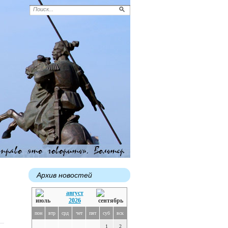
Архив новостей
август
2026
пон
втр
срд
чет
пят
суб
вск
1
2