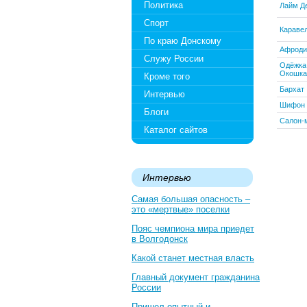
Политика
Лайм Д
Спорт
Караве
По краю Донскому
Афроди
Служу России
Одёжка
Окошка
Кроме того
Бархат
Интервью
Шифон
Блоги
Салон-
Каталог сайтов
Интервью
Самая большая опасность –
это «мертвые» поселки
Пояс чемпиона мира приедет
в Волгодонск
Какой станет местная власть
Главный документ гражданина
России
Пришел опытный и