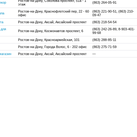
Ростов-на-Дону, Соколова проспект, 51а - 1
екор
(863) 264-05-91
этаж
Ростов-на-Дону, Краснофлотский пер, 22 - 60
(863) 221-90-51, (863) 210-
лла
офис
09-47
та
Ростов-на-Дону, Аксай, Аксайский проспект
(863) 218-54-54
 для
(863) 242-26-89, 8-903-401-
Ростов-на-Дону, Космонавтов проспект, 6
99-68
Ростов-на-Дону, Красноармейская, 101
(863) 288-85-11
Ростов-на-Дону, Города Волос, 6 - 202 офис
(863) 275-71-59
магазин
Ростов-на-Дону, Аксай, Аксайский проспект
—