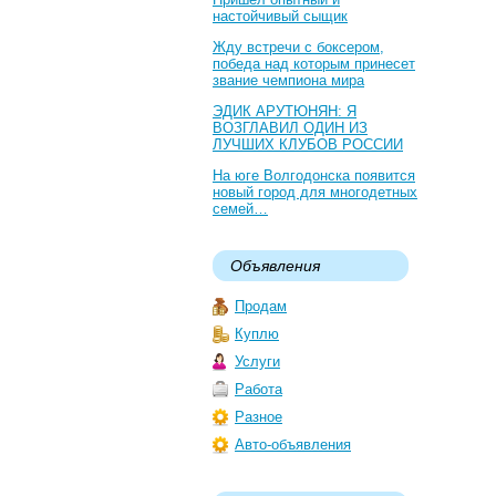
настойчивый сыщик
Жду встречи с боксером,
победа над которым принесет
звание чемпиона мира
ЭДИК АРУТЮНЯН: Я
ВОЗГЛАВИЛ ОДИН ИЗ
ЛУЧШИХ КЛУБОВ РОССИИ
На юге Волгодонска появится
новый город для многодетных
семей…
Объявления
Продам
Куплю
Услуги
Работа
Разное
Авто-объявления