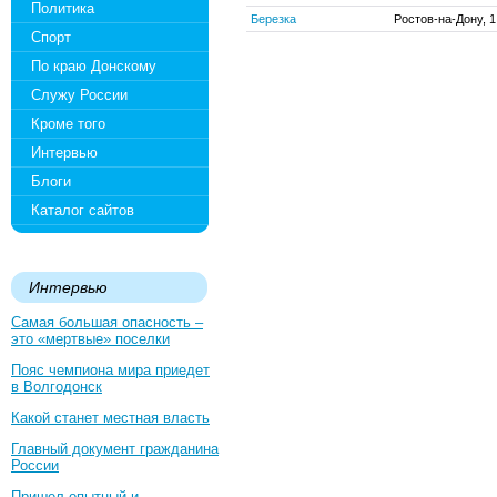
Политика
Березка
Ростов-на-Дону, 1
Спорт
По краю Донскому
Служу России
Кроме того
Интервью
Блоги
Каталог сайтов
Интервью
Самая большая опасность –
это «мертвые» поселки
Пояс чемпиона мира приедет
в Волгодонск
Какой станет местная власть
Главный документ гражданина
России
Пришел опытный и