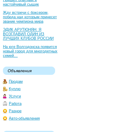
настойчивый сыщик
Жду встречи с боксером,
победа над которым принесет
звание чемпиона мира
ЭДИК АРУТЮНЯН: Я
ВОЗГЛАВИЛ ОДИН ИЗ
ЛУЧШИХ КЛУБОВ РОССИИ
На юге Волгодонска появится
новый город для многодетных
семей…
Объявления
Продам
Куплю
Услуги
Работа
Разное
Авто-объявления