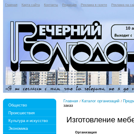
Главная
Карта сайта
Контакты
Редакция
Реклама в газете
Реклама на са
10 а
Главная
Каталог организаций
Предм
Общество
заказ
Происшествия
Изготовление мебе
Культура и искусство
Экономика
Организация