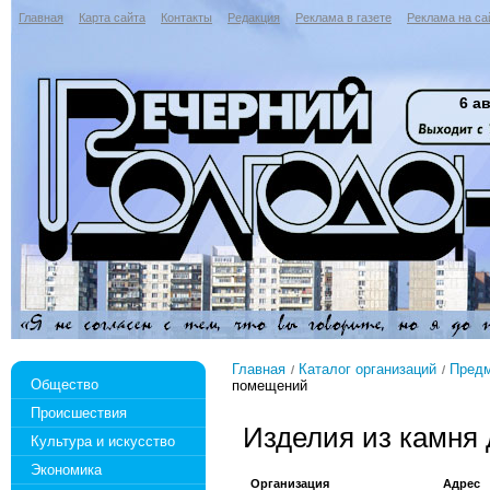
Главная
Карта сайта
Контакты
Редакция
Реклама в газете
Реклама на са
6 ав
Главная
Каталог организаций
Предм
Общество
помещений
Происшествия
Изделия из камня
Культура и искусство
Экономика
Организация
Адрес