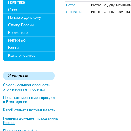
Политика
Петро
Ростов-на-Дону, Мечникова
Спорт
Стройлюкс
Ростов-на-Дону, Текучёва,
По краю Донскому
Служу России
Кроме того
Интервью
Блоги
Каталог сайтов
Интервью
Самая большая опасность –
это «мертвые» поселки
Пояс чемпиона мира приедет
в Волгодонск
Какой станет местная власть
Главный документ гражданина
России
Пришел опытный и