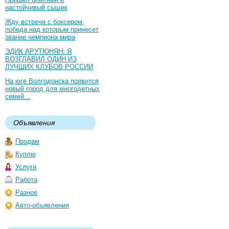
настойчивый сыщик
Жду встречи с боксером,
победа над которым принесет
звание чемпиона мира
ЭДИК АРУТЮНЯН: Я
ВОЗГЛАВИЛ ОДИН ИЗ
ЛУЧШИХ КЛУБОВ РОССИИ
На юге Волгодонска появится
новый город для многодетных
семей…
Объявления
Продам
Куплю
Услуги
Работа
Разное
Авто-объявления