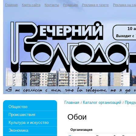
Главная
Карта сайта
Контакты
Редакция
Реклама в газете
Реклама на са
10 а
Главная
Каталог организаций
Предм
Общество
Происшествия
Обои
Культура и искусство
Организация
Экономика