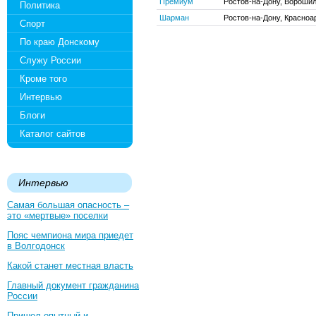
Премиум
Ростов-на-Дону, Ворошил
Политика
Шарман
Ростов-на-Дону, Красноар
Спорт
По краю Донскому
Служу России
Кроме того
Интервью
Блоги
Каталог сайтов
Интервью
Самая большая опасность –
это «мертвые» поселки
Пояс чемпиона мира приедет
в Волгодонск
Какой станет местная власть
Главный документ гражданина
России
Пришел опытный и