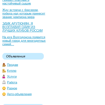
настойчивый сыщик
Жду встречи с боксером,
победа над которым принесет
звание чемпиона мира
ЭДИК АРУТЮНЯН: Я
ВОЗГЛАВИЛ ОДИН ИЗ
ЛУЧШИХ КЛУБОВ РОССИИ
На юге Волгодонска появится
новый город для многодетных
семей…
Объявления
Продам
Куплю
Услуги
Работа
Разное
Авто-объявления