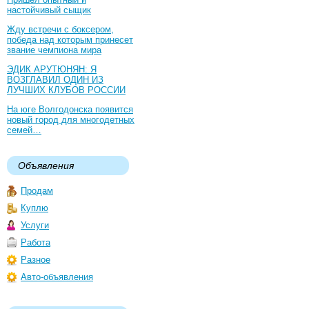
настойчивый сыщик
Жду встречи с боксером,
победа над которым принесет
звание чемпиона мира
ЭДИК АРУТЮНЯН: Я
ВОЗГЛАВИЛ ОДИН ИЗ
ЛУЧШИХ КЛУБОВ РОССИИ
На юге Волгодонска появится
новый город для многодетных
семей…
Объявления
Продам
Куплю
Услуги
Работа
Разное
Авто-объявления