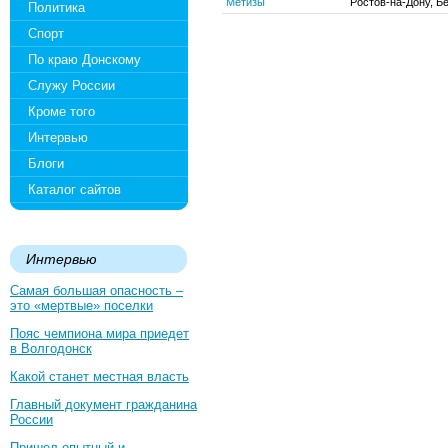
Метизы
Ростов-на-Дону, Б
Политика
Спорт
По краю Донскому
Служу России
Кроме того
Интервью
Блоги
Каталог сайтов
Интервью
Самая большая опасность –
это «мертвые» поселки
Пояс чемпиона мира приедет
в Волгодонск
Какой станет местная власть
Главный документ гражданина
России
Пришел опытный и