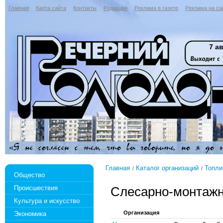
Главная
Карта сайта
Контакты
Редакция
Реклама в газете
Реклама на са
7 ав
Главная
Каталог организаций
Топли
Общество
Происшествия
Слесарно-монтажн
Культура и искусство
Организация
Экономика