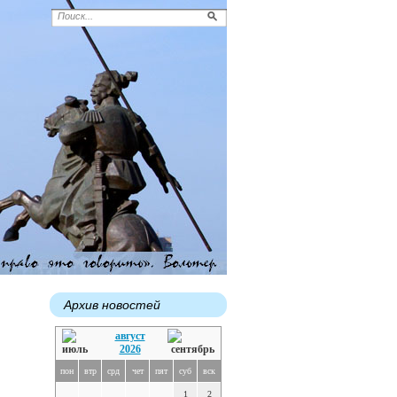
Архив новостей
август
2026
пон
втр
срд
чет
пят
суб
вск
1
2