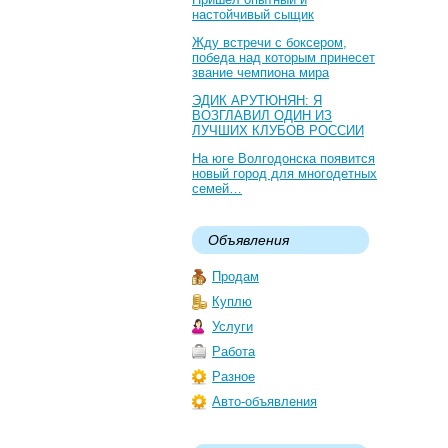
настойчивый сыщик
Жду встречи с боксером,
победа над которым принесет
звание чемпиона мира
ЭДИК АРУТЮНЯН: Я
ВОЗГЛАВИЛ ОДИН ИЗ
ЛУЧШИХ КЛУБОВ РОССИИ
На юге Волгодонска появится
новый город для многодетных
семей…
Объявления
Продам
Куплю
Услуги
Работа
Разное
Авто-объявления