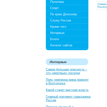
Политика
Северо
Роспот
Спорт
По краю Донскому
Служу России
Кроме того
Интервью
Блоги
Каталог сайтов
Интервью
Самая большая опасность –
это «мертвые» поселки
Пояс чемпиона мира приедет
в Волгодонск
Какой станет местная власть
Главный документ гражданина
России
Пришел опытный и