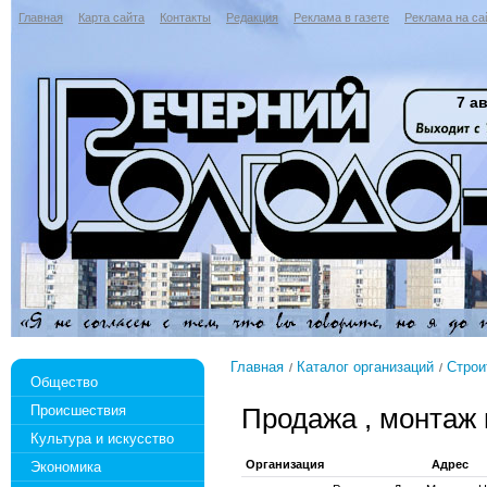
Главная
Карта сайта
Контакты
Редакция
Реклама в газете
Реклама на са
7 ав
Главная
Каталог организаций
Строи
Общество
Происшествия
Продажа , монтаж 
Культура и искусство
Организация
Адрес
Экономика