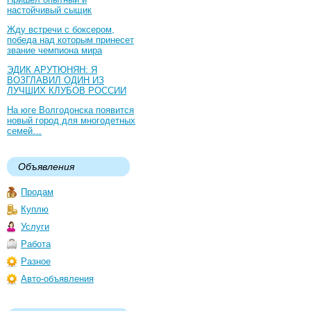
настойчивый сыщик
Жду встречи с боксером,
победа над которым принесет
звание чемпиона мира
ЭДИК АРУТЮНЯН: Я
ВОЗГЛАВИЛ ОДИН ИЗ
ЛУЧШИХ КЛУБОВ РОССИИ
На юге Волгодонска появится
новый город для многодетных
семей…
Объявления
Продам
Куплю
Услуги
Работа
Разное
Авто-объявления