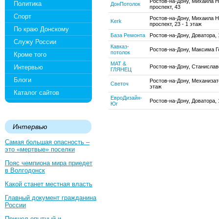
Ростов-на-Дону, Михаила 
Политика
ДонПотолок
проспект, 43
Спорт
Ростов-на-Дону, Михаила 
Kerk
проспект, 23 - 1 этаж
По краю Донскому
База Ремонта
Ростов-на-Дону, Доватора, 
Служу России
Кавказ-
Ростов-на-Дону, Максима Г
потолок
Кроме того
МАТ &
Интервью
Ростов-на-Дону, Станислав
ГЛЯНЕЦ
Блоги
Ростов-на-Дону, Механизато
Светоч
этаж
Каталог сайтов
ЕвроДизайн-
Ростов-на-Дону, Доватора, 
Юг
Интервью
Самая большая опасность –
это «мертвые» поселки
Пояс чемпиона мира приедет
в Волгодонск
Какой станет местная власть
Главный документ гражданина
России
Пришел опытный и