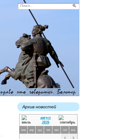
Архив новостей
август
2026
пон
втр
срд
чет
пят
суб
вск
1
2