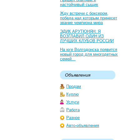
настойчивый сыщик
Жду встречи с боксером,
победа над которым принесет
звание чемпиона мира
ЭДИК АРУТЮНЯН: Я
ВОЗГЛАВИЛ ОДИН ИЗ
ЛУЧШИХ КЛУБОВ РОССИИ
На юге Волгодонска появится
новый город для многодетных
семей…
Объявления
Продам
Куплю
Услуги
Работа
Разное
Авто-объявления