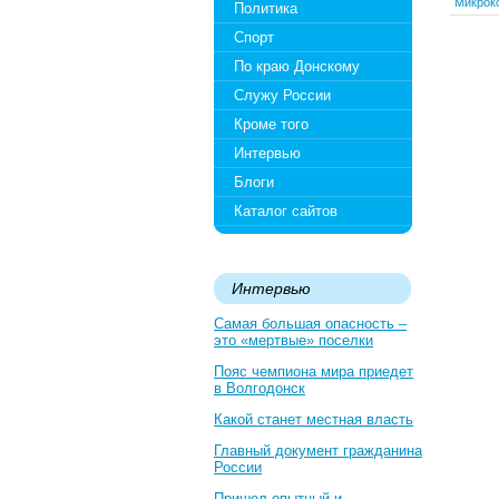
Микрок
Политика
Спорт
По краю Донскому
Служу России
Кроме того
Интервью
Блоги
Каталог сайтов
Интервью
Самая большая опасность –
это «мертвые» поселки
Пояс чемпиона мира приедет
в Волгодонск
Какой станет местная власть
Главный документ гражданина
России
Пришел опытный и