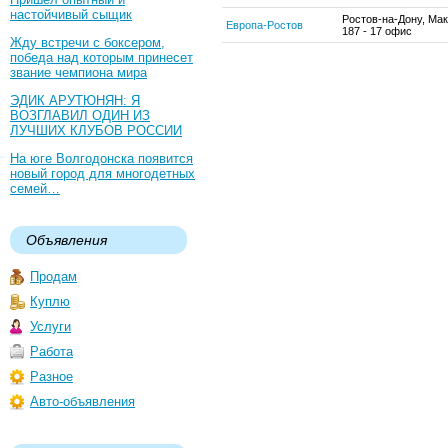
настойчивый сыщик
Ростов-на-Дону, Мак
Европа-Ростов
187 - 17 офис
Жду встречи с боксером,
победа над которым принесет
звание чемпиона мира
ЭДИК АРУТЮНЯН: Я
ВОЗГЛАВИЛ ОДИН ИЗ
ЛУЧШИХ КЛУБОВ РОССИИ
На юге Волгодонска появится
новый город для многодетных
семей…
Объявления
Продам
Куплю
Услуги
Работа
Разное
Авто-объявления