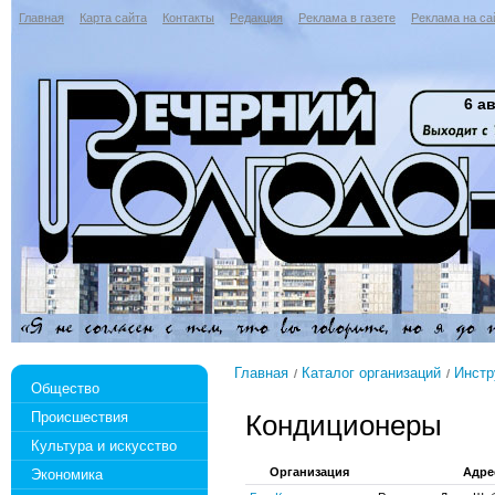
Главная
Карта сайта
Контакты
Редакция
Реклама в газете
Реклама на са
6 ав
Главная
Каталог организаций
Инстр
Общество
Происшествия
Кондиционеры
Культура и искусство
Организация
Адре
Экономика