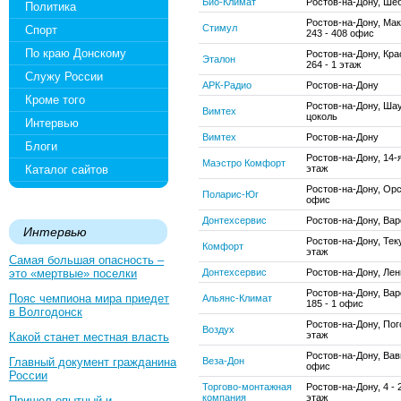
Био-Климат
Ростов-на-Дону, Ше
Политика
Ростов-на-Дону, Мак
Стимул
Спорт
243 - 408 офис
По краю Донскому
Ростов-на-Дону, Кр
Эталон
264 - 1 этаж
Служу России
АРК-Радио
Ростов-на-Дону
Кроме того
Ростов-на-Дону, Шау
Вимтех
цоколь
Интервью
Вимтех
Ростов-на-Дону
Блоги
Ростов-на-Дону, 14-я
Маэстро Комфорт
Каталог сайтов
этаж
Ростов-на-Дону, Орс
Поларис-Юг
офис
Донтехсервис
Ростов-на-Дону, Ва
Интервью
Ростов-на-Дону, Теку
Комфорт
этаж
Самая большая опасность –
это «мертвые» поселки
Донтехсервис
Ростов-на-Дону, Лен
Ростов-на-Дону, Ва
Пояс чемпиона мира приедет
Альянс-Климат
185 - 1 офис
в Волгодонск
Ростов-на-Дону, Пого
Воздух
этаж
Какой станет местная власть
Ростов-на-Дону, Вав
Главный документ гражданина
Веза-Дон
офис
России
Торгово-монтажная
Ростов-на-Дону, 4 - 
компания
этаж
Пришел опытный и