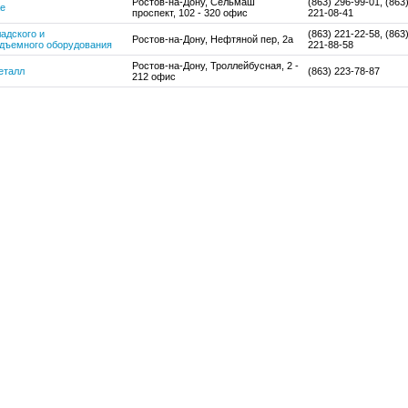
Ростов-на-Дону, Сельмаш
(863) 296-99-01, (863
е
проспект, 102 - 320 офис
221-08-41
адского и
(863) 221-22-58, (863
Ростов-на-Дону, Нефтяной пер, 2а
одъемного оборудования
221-88-58
Ростов-на-Дону, Троллейбусная, 2 -
еталл
(863) 223-78-87
212 офис