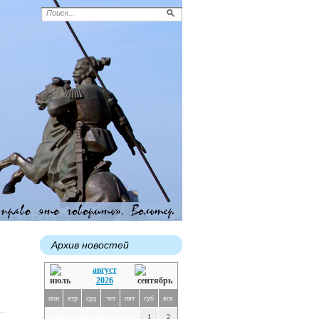
Архив новостей
август
2026
пон
втр
срд
чет
пят
суб
вск
1
2