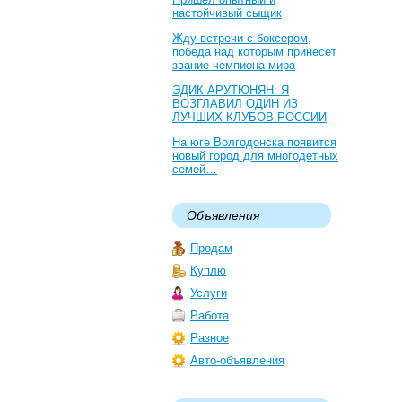
настойчивый сыщик
Жду встречи с боксером,
победа над которым принесет
звание чемпиона мира
ЭДИК АРУТЮНЯН: Я
ВОЗГЛАВИЛ ОДИН ИЗ
ЛУЧШИХ КЛУБОВ РОССИИ
На юге Волгодонска появится
новый город для многодетных
семей…
Объявления
Продам
Куплю
Услуги
Работа
Разное
Авто-объявления