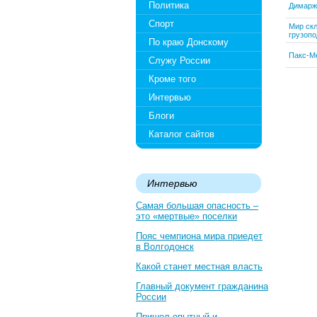
Политика
Димарж
Спорт
Мир скл
грузоп
По краю Донскому
Пакс-М
Служу России
Кроме того
Интервью
Блоги
Каталог сайтов
Интервью
Самая большая опасность –
это «мертвые» поселки
Пояс чемпиона мира приедет
в Волгодонск
Какой станет местная власть
Главный документ гражданина
России
Пришел опытный и