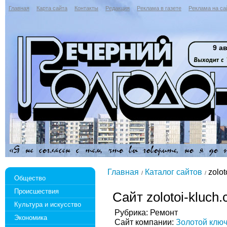
Главная
Карта сайта
Контакты
Редакция
Реклама в газете
Реклама на са
9 ав
Главная
Каталог сайтов
zolot
Общество
Происшествия
Сайт zolotoi-kluch
Культура и искусство
Рубрика: Ремонт
Экономика
Сайт компании:
Золотой клю