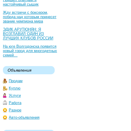
настойчивый сыщик
Жду встречи с боксером,
победа над которым принесет
звание чемпиона мира
ЭДИК АРУТЮНЯН: Я
ВОЗГЛАВИЛ ОДИН ИЗ
ЛУЧШИХ КЛУБОВ РОССИИ
На юге Волгодонска появится
новый город для многодетных
семей…
Объявления
Продам
Куплю
Услуги
Работа
Разное
Авто-объявления