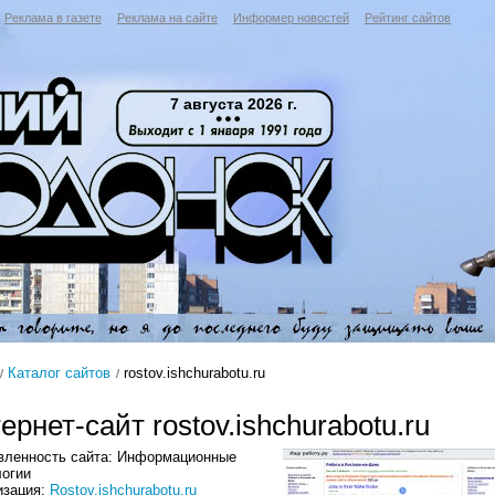
Реклама в газете
Реклама на сайте
Информер новостей
Рейтинг сайтов
7 августа 2026 г.
Каталог сайтов
rostov.ishchurabotu.ru
ернет-сайт rostov.ishchurabotu.ru
вленность сайта: Информационные
логии
изация:
Rostov.ishchurabotu.ru