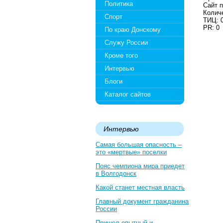
Политика
Сайт п
Количе
Спорт
ТИЦ: 
PR: 0
По краю Донскому
Служу России
Кроме того
Интервью
Блоги
Каталог сайтов
Интервью
Самая большая опасность –
это «мертвые» поселки
Пояс чемпиона мира приедет
в Волгодонск
Какой станет местная власть
Главный документ гражданина
России
Пришел опытный и