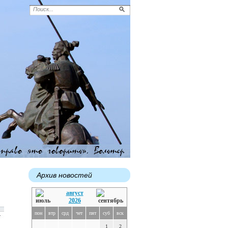
Архив новостей
август
2026
пон
втр
срд
чет
пят
суб
вск
1
2