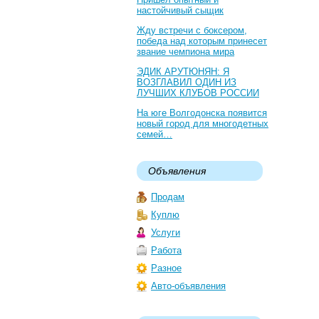
настойчивый сыщик
Жду встречи с боксером,
победа над которым принесет
звание чемпиона мира
ЭДИК АРУТЮНЯН: Я
ВОЗГЛАВИЛ ОДИН ИЗ
ЛУЧШИХ КЛУБОВ РОССИИ
На юге Волгодонска появится
новый город для многодетных
семей…
Объявления
Продам
Куплю
Услуги
Работа
Разное
Авто-объявления