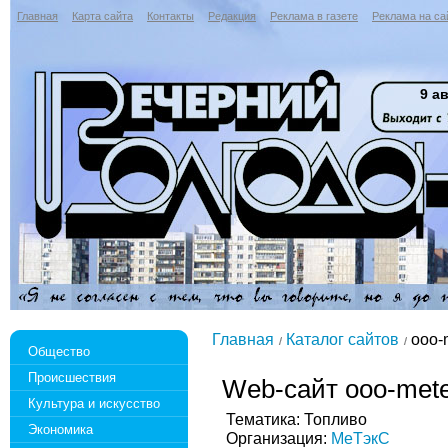
Главная
Карта сайта
Контакты
Редакция
Реклама в газете
Реклама на са
9 ав
Главная
Каталог сайтов
ooo-m
Общество
Происшествия
Web-сайт ooo-mete
Культура и искусство
Тематика: Топливо
Экономика
Организация:
МеТэкС