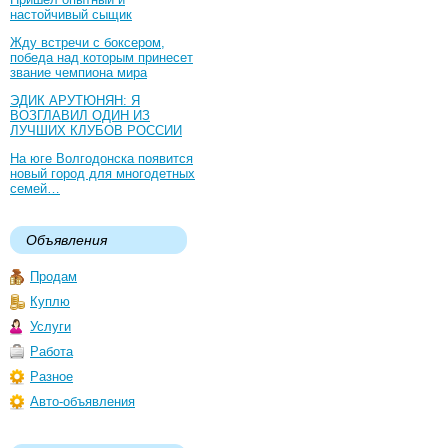
настойчивый сыщик
Жду встречи с боксером,
победа над которым принесет
звание чемпиона мира
ЭДИК АРУТЮНЯН: Я
ВОЗГЛАВИЛ ОДИН ИЗ
ЛУЧШИХ КЛУБОВ РОССИИ
На юге Волгодонска появится
новый город для многодетных
семей…
Объявления
Продам
Куплю
Услуги
Работа
Разное
Авто-объявления