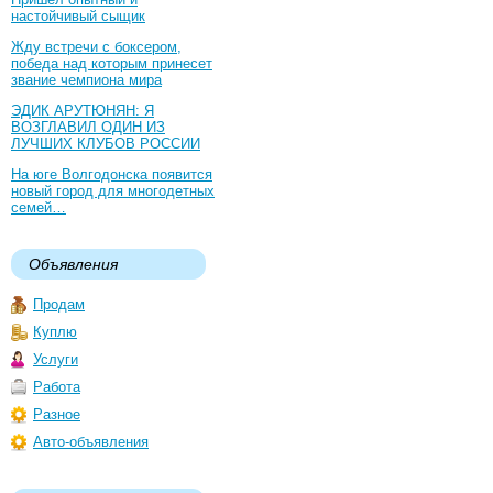
настойчивый сыщик
Жду встречи с боксером,
победа над которым принесет
звание чемпиона мира
ЭДИК АРУТЮНЯН: Я
ВОЗГЛАВИЛ ОДИН ИЗ
ЛУЧШИХ КЛУБОВ РОССИИ
На юге Волгодонска появится
новый город для многодетных
семей…
Объявления
Продам
Куплю
Услуги
Работа
Разное
Авто-объявления