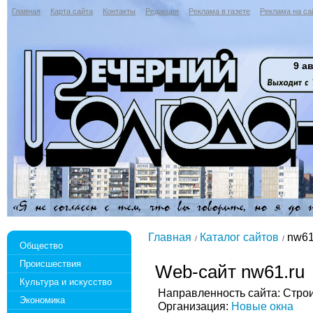
Главная
Карта сайта
Контакты
Редакция
Реклама в газете
Реклама на са
9 ав
Главная
Каталог сайтов
nw61
Общество
Происшествия
Web-сайт nw61.ru
Культура и искусство
Направленность сайта: Стро
Экономика
Организация:
Новые окна