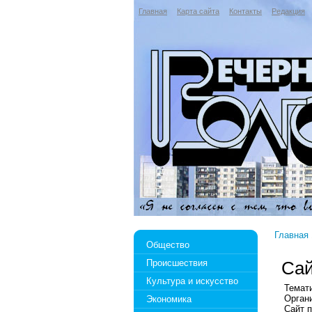
Главная
Карта сайта
Контакты
Редакция
Главная
Общество
Происшествия
Сай
Культура и искусство
Темат
Орган
Экономика
Сайт 