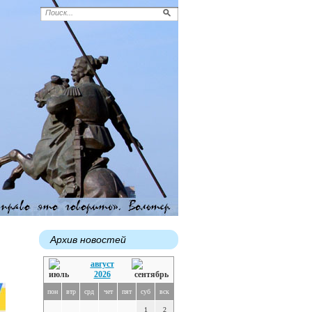
Архив новостей
август
2026
пон
втр
срд
чет
пят
суб
вск
1
2