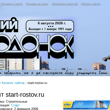
Реклама в газете
Реклама на сайте
Информер новостей
Рейтинг сайтов
6 августа 2026 г.
Каталог сайтов
start-rostov.ru
т start-rostov.ru
ика: Строительные
изация:
Старт
появлися: 2 февраля 2009