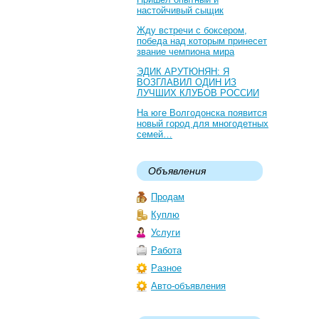
настойчивый сыщик
Жду встречи с боксером,
победа над которым принесет
звание чемпиона мира
ЭДИК АРУТЮНЯН: Я
ВОЗГЛАВИЛ ОДИН ИЗ
ЛУЧШИХ КЛУБОВ РОССИИ
На юге Волгодонска появится
новый город для многодетных
семей…
Объявления
Продам
Куплю
Услуги
Работа
Разное
Авто-объявления