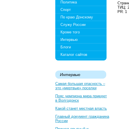
Политика
Страни
ТИЦ: 
Спорт
PR: 1
По краю Донскому
Служу России
Кроме того
Интервью
Блоги
Каталог сайтов
Интервью
Самая большая опасность –
это «мертвые» поселки
Пояс чемпиона мира приедет
в Волгодонск
Какой станет местная власть
Главный документ гражданина
России
Пришел опытный и