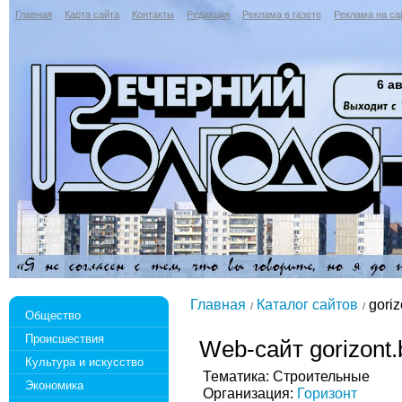
Главная
Карта сайта
Контакты
Редакция
Реклама в газете
Реклама на са
6 ав
Главная
Каталог сайтов
goriz
Общество
Происшествия
Web-сайт gorizont.
Культура и искусство
Тематика: Строительные
Экономика
Организация:
Горизонт