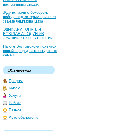
настойчивый сыщик
Жду встречи с боксером,
победа над которым принесет
звание чемпиона мира
ЭДИК АРУТЮНЯН: Я
ВОЗГЛАВИЛ ОДИН ИЗ
ЛУЧШИХ КЛУБОВ РОССИИ
На юге Волгодонска появится
новый город для многодетных
семей…
Объявления
Продам
Куплю
Услуги
Работа
Разное
Авто-объявления