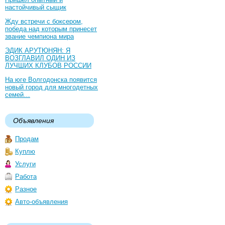
настойчивый сыщик
Жду встречи с боксером,
победа над которым принесет
звание чемпиона мира
ЭДИК АРУТЮНЯН: Я
ВОЗГЛАВИЛ ОДИН ИЗ
ЛУЧШИХ КЛУБОВ РОССИИ
На юге Волгодонска появится
новый город для многодетных
семей…
Объявления
Продам
Куплю
Услуги
Работа
Разное
Авто-объявления