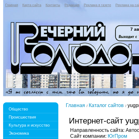
Главная
Карта сайта
Контакты
Редакция
Реклама в газете
Реклама на са
7 ав
Главная
Каталог сайтов
yugp
Общество
Происшествия
Интернет-сайт yug
Культура и искусство
Направленность сайта: Авто
Экономика
Сайт компании:
ЮгПром