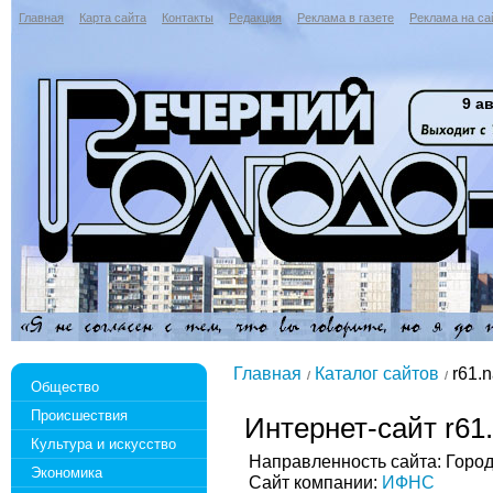
Главная
Карта сайта
Контакты
Редакция
Реклама в газете
Реклама на са
9 ав
Главная
Каталог сайтов
r61.n
Общество
Происшествия
Интернет-сайт r61.
Культура и искусство
Направленность сайта: Горо
Экономика
Сайт компании:
ИФНС