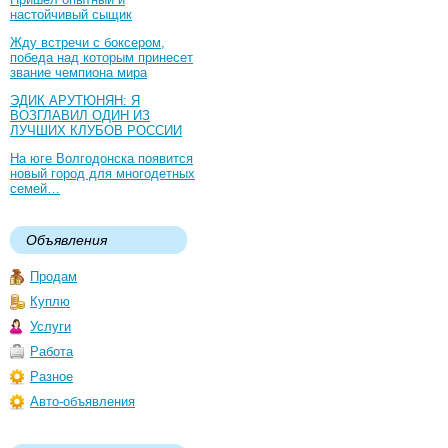
настойчивый сыщик
Жду встречи с боксером,
победа над которым принесет
звание чемпиона мира
ЭДИК АРУТЮНЯН: Я
ВОЗГЛАВИЛ ОДИН ИЗ
ЛУЧШИХ КЛУБОВ РОССИИ
На юге Волгодонска появится
новый город для многодетных
семей…
Объявления
Продам
Куплю
Услуги
Работа
Разное
Авто-объявления