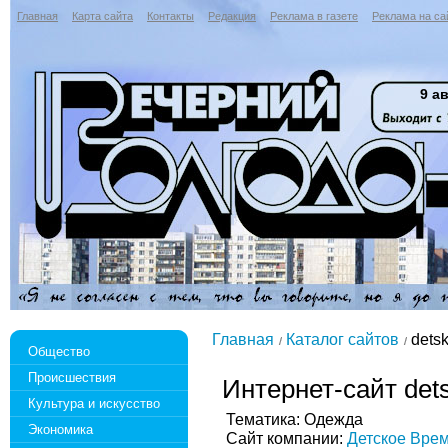
Главная
Карта сайта
Контакты
Редакция
Реклама в газете
Реклама на са
9 ав
Главная
Каталог сайтов
detsk
Общество
Происшествия
Интернет-сайт det
Культура и искусство
Тематика: Одежда
Экономика
Сайт компании:
Детское Вре