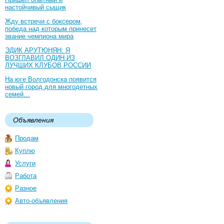
настойчивый сыщик
Жду встречи с боксером,
победа над которым принесет
звание чемпиона мира
ЭДИК АРУТЮНЯН: Я
ВОЗГЛАВИЛ ОДИН ИЗ
ЛУЧШИХ КЛУБОВ РОССИИ
На юге Волгодонска появится
новый город для многодетных
семей…
Объявления
Продам
Куплю
Услуги
Работа
Разное
Авто-объявления