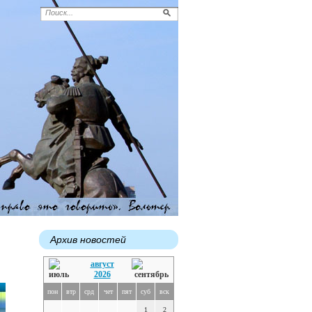
Архив новостей
август
2026
пон
втр
срд
чет
пят
суб
вск
1
2