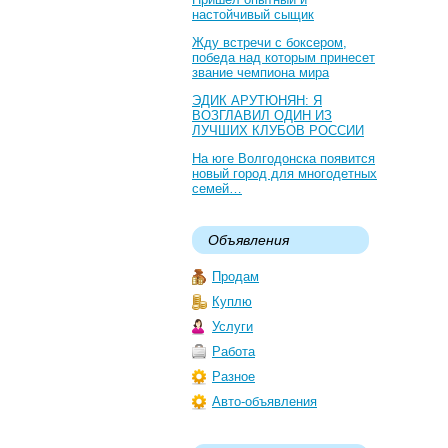
настойчивый сыщик
Жду встречи с боксером,
победа над которым принесет
звание чемпиона мира
ЭДИК АРУТЮНЯН: Я
ВОЗГЛАВИЛ ОДИН ИЗ
ЛУЧШИХ КЛУБОВ РОССИИ
На юге Волгодонска появится
новый город для многодетных
семей…
Объявления
Продам
Куплю
Услуги
Работа
Разное
Авто-объявления