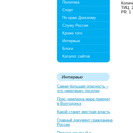
Политика
Количе
ТИЦ: 
Спорт
PR: 1
По краю Донскому
Служу России
Кроме того
Интервью
Блоги
Каталог сайтов
Интервью
Самая большая опасность –
это «мертвые» поселки
Пояс чемпиона мира приедет
в Волгодонск
Какой станет местная власть
Главный документ гражданина
России
Пришел опытный и