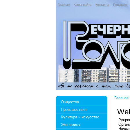
Главная
Карта сайта
Контакты
Редакция
Главная
Общество
Происшествия
Web
Культура и искусство
Рубри
Орган
Экономика
Начало