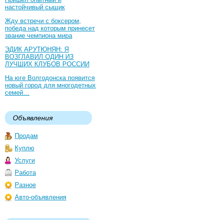
настойчивый сыщик
Жду встречи с боксером,
победа над которым принесет
звание чемпиона мира
ЭДИК АРУТЮНЯН: Я
ВОЗГЛАВИЛ ОДИН ИЗ
ЛУЧШИХ КЛУБОВ РОССИИ
На юге Волгодонска появится
новый город для многодетных
семей…
Объявления
Продам
Куплю
Услуги
Работа
Разное
Авто-объявления