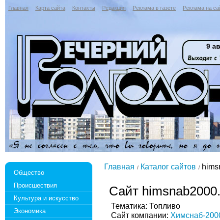
Главная
Карта сайта
Контакты
Редакция
Реклама в газете
Реклама на са
9 ав
Главная
Каталог сайтов
hims
Общество
Происшествия
Сайт himsnab2000.
Культура и искусство
Тематика: Топливо
Экономика
Сайт компании:
Химснаб-200