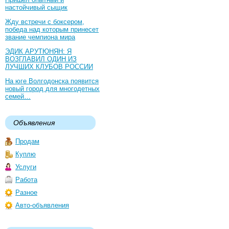
настойчивый сыщик
Жду встречи с боксером,
победа над которым принесет
звание чемпиона мира
ЭДИК АРУТЮНЯН: Я
ВОЗГЛАВИЛ ОДИН ИЗ
ЛУЧШИХ КЛУБОВ РОССИИ
На юге Волгодонска появится
новый город для многодетных
семей…
Объявления
Продам
Куплю
Услуги
Работа
Разное
Авто-объявления