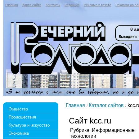
Главная
Карта сайта
Контакты
Редакция
Реклама в газете
Реклама на са
8 ав
Главная
Каталог сайтов
kcc.r
Общество
Происшествия
Сайт kcc.ru
Культура и искусство
Рубрика: Информационные
Экономика
технологии