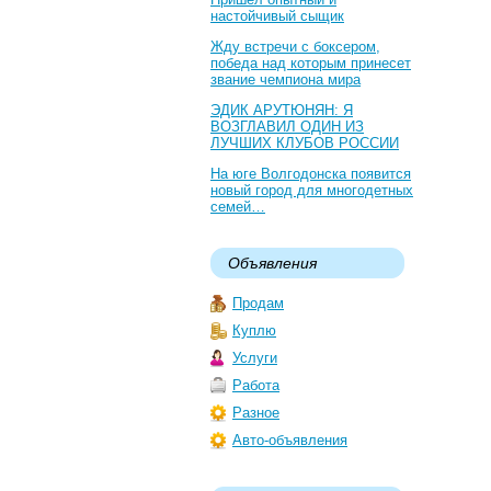
настойчивый сыщик
Жду встречи с боксером,
победа над которым принесет
звание чемпиона мира
ЭДИК АРУТЮНЯН: Я
ВОЗГЛАВИЛ ОДИН ИЗ
ЛУЧШИХ КЛУБОВ РОССИИ
На юге Волгодонска появится
новый город для многодетных
семей…
Объявления
Продам
Куплю
Услуги
Работа
Разное
Авто-объявления