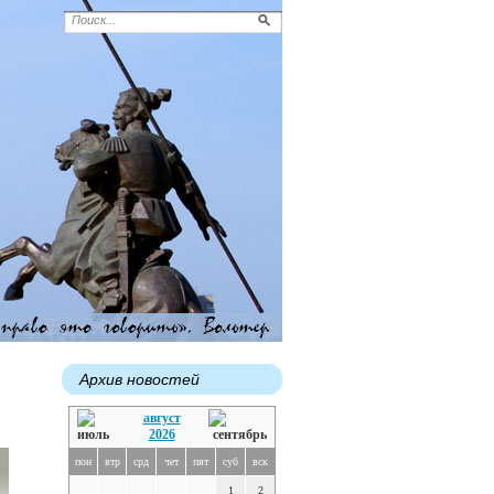
Архив новостей
август
2026
пон
втр
срд
чет
пят
суб
вск
1
2