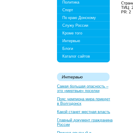
Политика
Страни
ТИЦ: 
Спорт
PR: 2
По краю Донскому
Служу России
Кроме того
Интервью
Блоги
Каталог сайтов
Интервью
Самая большая опасность –
это «мертвые» поселки
Пояс чемпиона мира приедет
в Волгодонск
Какой станет местная власть
Главный документ гражданина
России
Пришел опытный и