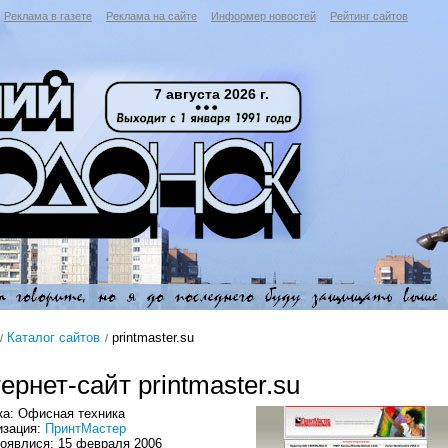
Реклама в газете
Реклама на сайте
Информер новостей
Рейтинг сайтов
7 августа 2026 г.
Каталог сайтов
printmaster.su
ернет-сайт printmaster.su
ка: Офисная техника
изация:
ПринтМастер
появлися: 15 февраля 2006