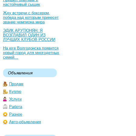
настойчивый сыщик
Жду встречи с боксером,
победа над которым принесет
звание чемпиона мира
ЭДИК АРУТЮНЯН: Я
ВОЗГЛАВИЛ ОДИН ИЗ
ЛУЧШИХ КЛУБОВ РОССИИ
На юге Волгодонска появится
новый город для многодетных
семей…
Объявления
Продам
Куплю
Услуги
Работа
Разное
Авто-объявления