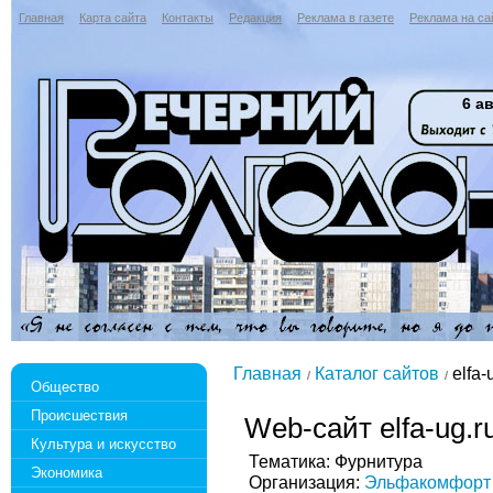
Главная
Карта сайта
Контакты
Редакция
Реклама в газете
Реклама на са
6 ав
Главная
Каталог сайтов
elfa-
Общество
Происшествия
Web-сайт elfa-ug.r
Культура и искусство
Тематика: Фурнитура
Экономика
Организация:
Эльфакомфорт