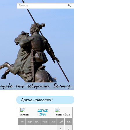
Архив новостей
август
2026
пон
втр
срд
чет
пят
суб
вск
1
2