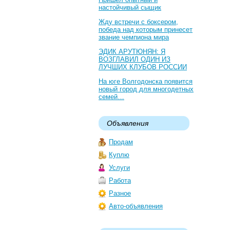
настойчивый сыщик
Жду встречи с боксером,
победа над которым принесет
звание чемпиона мира
ЭДИК АРУТЮНЯН: Я
ВОЗГЛАВИЛ ОДИН ИЗ
ЛУЧШИХ КЛУБОВ РОССИИ
На юге Волгодонска появится
новый город для многодетных
семей…
Объявления
Продам
Куплю
Услуги
Работа
Разное
Авто-объявления