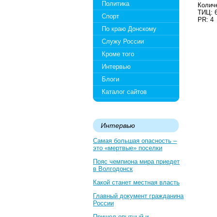
Политика
Количе
ТИЦ: 
Спорт
PR: 4
По краю Донскому
Служу России
Кроме того
Интервью
Блоги
Каталог сайтов
Интервью
Самая большая опасность –
это «мертвые» поселки
Пояс чемпиона мира приедет
в Волгодонск
Какой станет местная власть
Главный документ гражданина
России
Пришел опытный и