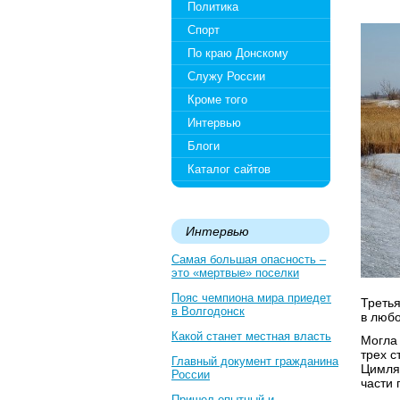
Политика
Спорт
По краю Донскому
Служу России
Кроме того
Интервью
Блоги
Каталог сайтов
Интервью
Самая большая опасность –
это «мертвые» поселки
Пояс чемпиона мира приедет
Третья
в Волгодонск
в любо
Какой станет местная власть
Могла 
трех с
Главный документ гражданина
Цимлян
России
части 
Пришел опытный и