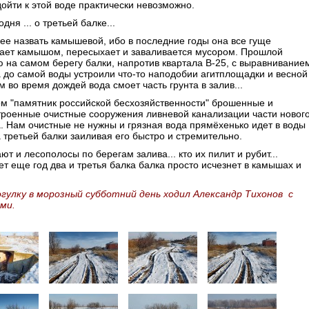
ойти к этой воде практически невозможно.
одня ... о третьей балке...
ее назвать камышевой, ибо в последние годы она все гуще
тает камышом, пересыхает и заваливается мусором. Прошлой
 на самом берегу балки, напротив квартала В-25, с выравнивание
 до самой воды устроили что-то наподобии агитплощадки и весной
м во время дождей вода смоет часть грунта в залив...
м "памятник российской бесхозяйственности" брошенные и
троенные очистные сооружения ливневой канализации части новог
. Нам очистные не нужны и грязная вода прямёхенько идет в воды
 третьей балки заиливая его быстро и стремительно.
ют и лесополосы по берегам залива... кто их пилит и рубит...
т еще год два и третья балка балка просто исчезнет в камышах и
огулку в морозный субботний день ходил Александр Тихонов с
ми.