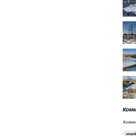
Ком
Хозяин
strani