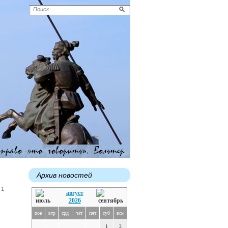
Архив новостей
 1
август
2026
пон
втр
срд
чет
пят
суб
вск
1
2