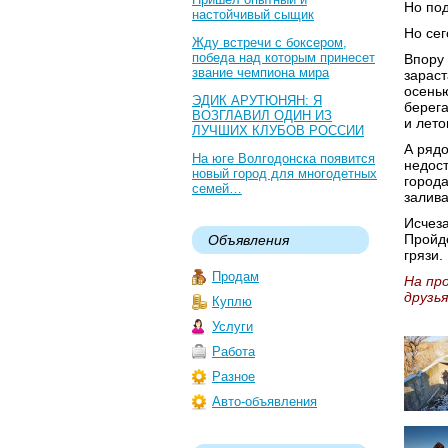
Но под
настойчивый сыщик
Но сег
Жду встречи с боксером,
победа над которым принесет
Впору 
звание чемпиона мира
зарас
осенью
ЭДИК АРУТЮНЯН: Я
берега
ВОЗГЛАВИЛ ОДИН ИЗ
и лето
ЛУЧШИХ КЛУБОВ РОССИИ
А рядо
На юге Волгодонска появится
недос
новый город для многодетных
города
семей…
залива
Исчеза
Пройде
Объявления
грязи.
Продам
На пр
друзья
Куплю
Услуги
Работа
Разное
Авто-объявления