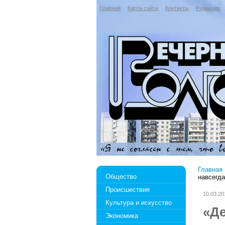
Главная
Карта сайта
Контакты
Редакция
Главная
Общество
навсегд
Происшествия
10.03.20
Культура и искусство
«Де
Экономика