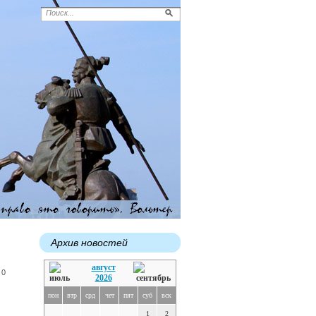
Архив новостей
август
 0
2026
пон
втр
срд
чет
пят
суб
вск
1
2