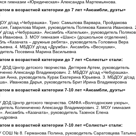
яся гимназии «Юридическая» Александра Мартемьянова.
атом в возрастной категории до 7 лет «Ансамбли, дуэты»
:
ДОУ д/сад «Чебурашка». Трио: Самылова Варвара, Пройдакова
сия, Гаврилова Мария, руководитель Полякова Камила Ивановна. 
 д/сад «Чебурашка». Ансамбль «Капельки», руководитель Поляков
а Ивановна. 3. МОУ гимназия «Шанс» (дошкольное отделение).
ль «Казачата – дружные ребята», руководитель Головина Вера
льевна. 4. МБДОУ д/сад «Дружба». Ансамбль «Веснушки»,
одитель Посевина Марина Васильевна
атом в возрастной категории до 7 лет «Солисты» стали:
 ДОД Центр детского творчества. Дегтярев Артем, руководитель
иченко Александр Владимирович. 2. МБДОУ д/сад «Чебурашка».
ая Анна, руководитель Курак Екатерина Юрьевна. 3. МБДОУ д/сад
ша». Иванкова Дарья, руководитель Брит Ирина Владимировна
атом в возрастной категории 7-10 лет «Ансамбли, дуэты»
:
У ДОД Центр детского творчества. ОМФА «Волгодонские узоры»,
одитель Колиниченко Александр Владимирович. 2. МОУ гимназия
. Ансамбль «Казачата», руководитель Тазенок Елена
андровна
атом в возрастной категории 7-10 лет «Солисты» стали:
У СОШ № 8. Германова Полина, руководитель Саратовцева Татьян