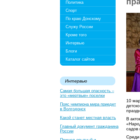
пра
Политика
Спорт
По краю Донскому
Служу России
Кроме того
Интервью
Блоги
Каталог сайтов
Интервью
Самая большая опасность –
это «мертвые» поселки
10 мар
Пояс чемпиона мира приедет
детско
в Волгодонск
праздн
Какой станет местная власть
В акт
«Народ
Главный документ гражданина
садов 
России
Среди 
Пришел опытный и