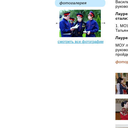
Василь
фотогалерея
руков
Лауре
стали
1. МО
Татьян
Лауре
смотреть все фотографии
МОУ л
руково
пройд
фотор