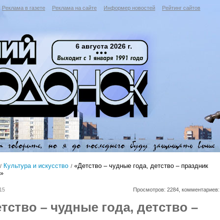
Реклама в газете
Реклама на сайте
Информер новостей
Рейтинг сайтов
6 августа 2026 г.
Культура и искусство
«Детство – чудные года, детство – праздник
а»
15
Просмотров: 2284, комментариев:
тство – чудные года, детство –