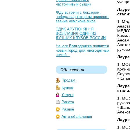
учаща
настойчивый сыщик
Лауре
Жду встречи с боксером,
стали
победа над которым принесет
звание чемпиона мира
1. МБ
Анаста
ЭДИК АРУТЮНЯН: Я
МБДОУ
ВОЗГЛАВИЛ ОДИН ИЗ
Камил
ЛУЧШИХ КЛУБОВ РОССИИ
Ансамб
Анато
На юге Волгодонска появится
руков
новый город для многодетных
семей…
Лауре
1. МОУ
Колин
Объявления
Саурск
«Катю
Продам
Лауре
Куплю
стали
Услуги
1. МО
Работа
руков
«Шанс»
Разное
Алекс
Авто-объявления
Лауре
1. МО