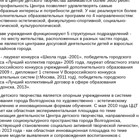
ня в Центре детского творчества занимаются более 3600 ребят.
профильность Центра позволяет удовлетворять самые
бразные интересы и потребности детей. У нас реализуется более
полнительных образовательных программ по 4 направленностям:
ственно-эстетической, физкультурно-спортивной, социально-
гической, культурологической.
аве учреждения функционируют 5 структурных подразделений -
 по месту жительства, расположенных в разных частях города,
е являются центрами досуговой деятельности детей и взрослых
районов города.
 - лауреат конкурса «Школа года -2001», победитель городского
са «Лучший коллектив города» 2005 года, лауреат областного этап
ероссийского конкурса учреждений дополнительного образования
2009 г., дипломант 1 степени V Всероссийского конкурса
ательных систем (г.Москва, 2011 год), победитель городского
са «Лучший коллективный договор в сфере образования
одонска, 2013».
 детского творчества является опорным учреждением в системе
вания города Волгодонска по художественно - эстетическому
влению и инновационным формам обучения. С мая 2010 года ЦЦТ
ет как областная экспериментальная площадка по теме
изация деятельности Центра детского творчества, направленной н
ение социокультурного пространства города Волгодонска,
бствующей становлению социально активной творческой личности»
 2013 года - как областная инновационная площадка по теме
ание модели выявления и сопровождения воспитанников с