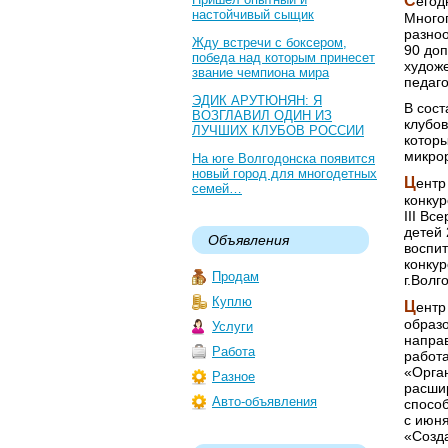
С
егод
настойчивый сыщик
Много
разноо
Жду встречи с боксером,
90 до
победа над которым принесет
художе
звание чемпиона мира
педаго
ЭДИК АРУТЮНЯН: Я
В сост
ВОЗГЛАВИЛ ОДИН ИЗ
клубов
ЛУЧШИХ КЛУБОВ РОССИИ
которы
микро
На юге Волгодонска появится
новый город для многодетных
Ц
ентр
семей…
конкур
III Вс
детей 
Объявления
воспит
конкур
Продам
г.Волг
Куплю
Ц
ентр
образо
Услуги
напра
Работа
работа
«Орган
Разное
расшир
Авто-объявления
спосо
с июня
«Созд