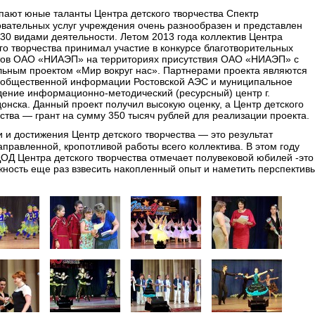
пают юные таланты Центра детского творчества Спектр
вательных услуг учреждения очень разнообразен и представлен
30 видами деятельности. Летом 2013 года коллектив Центра
го творчества принимал участие в конкурсе благотворительных
тов ОАО «НИАЭП» на территориях присутствия ОАО «НИАЭП» с
льным проектом «Мир вокруг нас». Партнерами проекта являются
 общественной информации Ростовской АЭС и муниципальное
дение информационно-методический (ресурсный) центр г.
онска. Данный проект получил высокую оценку, а Центр детского
ства — грант на сумму 350 тысяч рублей для реализации проекта.
и и достижения Центр детского творчества — это результат
правленной, кропотливой работы всего коллектива. В этом году
Д Центра детского творчества отмечает полувековой юбилей -это
ность еще раз взвесить накопленный опыт и наметить перспективы