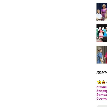
Ком
пионе
дворц
детск
доста