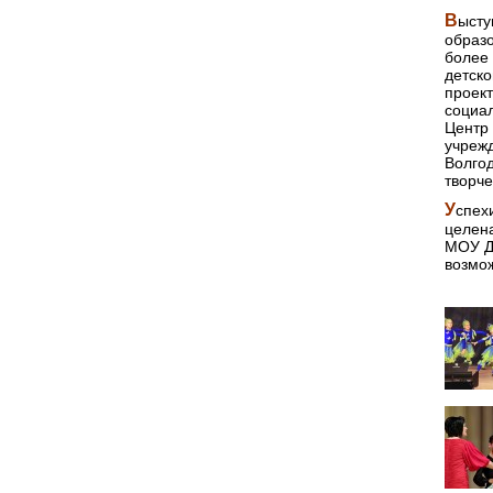
В
ысту
образо
более 
детско
проек
социа
Центр
учреж
Волгод
творче
У
спех
целена
МОУ ДО
возмож