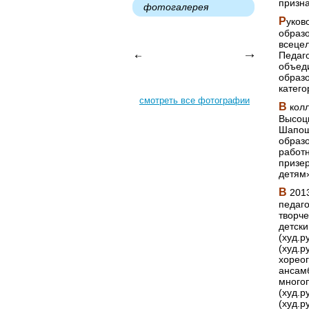
призна
фотогалерея
Р
уков
образ
всеце
Педаго
объед
образ
катего
смотреть все фотографии
В
колл
Высоцк
Шапошн
образо
работн
призер
детям
В
2013
педаго
творче
детски
(худ.р
(худ.р
хорео
ансамб
много
(худ.р
(худ.р