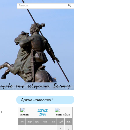
Архив новостей
август
 1
2026
пон
втр
срд
чет
пят
суб
вск
1
2