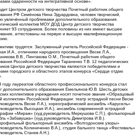
ками одаренности на интегративной основе».
одит Центром детского творчества Почетный работник общего
ования РФ Семёнова Нина Эдуардовна, человек творческий,
ло увлечённый проблемами дополнительного образования.
гический коллектив МОУ ДОД Центр детского творчества
иняет 93 сотрудников. Более половины из них имеют высшее
ование, аттестованы на первую и высшую квалификационную
рию.
ективе трудятся: Заслуженный учитель Российской Федерации -
ая И.А., отличники народного просвещения Веске Л.А.,
икова В.В., Пинтакова О.М., Почетный работник общего
вания Российской Федерации Тараненко Т.В. 12 педагогических
иков Центра детского творчества являются победителями и
ами городского и областного этапов конкурса «Сердце отдаю
».
 году лауреатом областного профессионального конкурса стал
г дополнительного образования Емельянов Ю.В. Шесть детских
ских коллективов учреждения носят почетное звание «Образцовый
й коллектив» Российской Федерации: театр эстрадной песни Веске
уководитель Веске Л.А.), хореографический ансамбль «Карусель»
уководитель Высоцкая И.А.), ансамбль современной эстрадной
графии «Мираж» (худ.руководитель Меркушова С.П.), фольклорный
ль «Забавушка» (худ.руководитель Димитрова И.В.).
профильный фольклорный ансамбль «Волгодонские узоры»
уководитель Колиниченко В.А.), студия бального танца «Фестиваль»
уководитель Станев А.Н.).