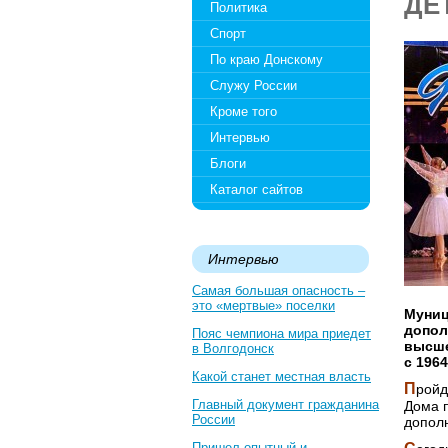
ДЕ
Политика
Спорт
По краю Донскому
Служу России
Кроме того
Интервью
Блоги
Каталог сайтов
Интервью
Самая большая опасность –
это «мертвые» поселки
Муниц
допол
Пояс чемпиона мира приедет
высше
в Волгодонск
с 1964
Какой станет местная власть
П
ройд
Главный документ гражданина
Дома 
России
дополн
Пришел опытный и