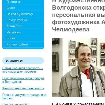
В Художественно
Политика
Волгодонска отк
Спорт
персональная вы
По краю Донскому
Служу России
фотохудожника 
Кроме того
Челмодеева
Интервью
Блоги
Каталог сайтов
Интервью
Самая большая опасность –
это «мертвые» поселки
Пояс чемпиона мира приедет
в Волгодонск
Какой станет местная власть
Главный документ гражданина
России
С 4 июня в художественном 
Пришел опытный и