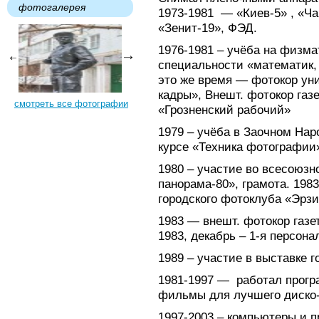
фотогалерея
1973-1981 — «Киев-5» , «Чай
«Зенит-19», ФЭД.
1976-1981 – учёба на физма
специальности «математик,
это же время — фотокор ун
кадры», Внешт. фотокор газ
смотреть все фотографии
«Грозненский рабочий»
1979 – учёба в Заочном Нар
курсе «Техника фотографии
1980 – участие во всесоюзн
панорама-80», грамота. 198
городского фотоклуба «Эрзи»
1983 — внешт. фотокор газет
1983, декабрь – 1-я персона
1989 – участие в выставке г
1981-1997 — работал прогр
фильмы для лучшего диско-
1997-2003 – компьютеры и 