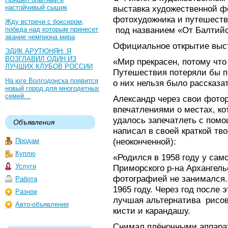
настойчивый сыщик
выставка художественной ф
фотохудожника и путешеств
Жду встречи с боксером,
под названием «От Балтийс
победа над которым принесет
звание чемпиона мира
Официальное открытие выста
ЭДИК АРУТЮНЯН: Я
ВОЗГЛАВИЛ ОДИН ИЗ
«Мир прекрасен, потому что
ЛУЧШИХ КЛУБОВ РОССИИ
Путешествия потеряли бы п
На юге Волгодонска появится
о них нельзя было рассказа
новый город для многодетных
семей…
Александр через свои фото
впечатлениями о местах, кот
удалось запечатлеть с помо
Объявления
написал в своей краткой тв
(неоконченной):
Продам
Куплю
«Родился в 1958 году у само
Услуги
Приморского р-на Архангель
фотографией не занимался.
Работа
1965 году. Через год после 
Разное
лучшая альтернатива рисов
Авто-объявления
кисти и карандашу.
Снимал плёночными аппарат