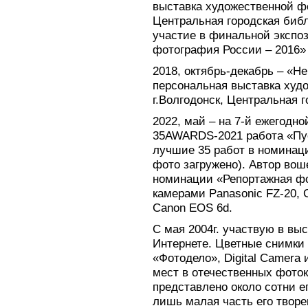
выставка художественной фо
Центральная городская библ
участие в финальной экспо
фотография России – 2016» (
2018, октябрь-декабрь – «Н
персональная выставка худ
г.Волгодонск, Центральная г
2022, май – на 7-й ежегод
35AWARDS-2021 работа «Пус
лучшие 35 работ в номинац
фото загружено). Автор во
номинации «Репортажная ф
камерами Panasonic FZ-20, 
Canon EOS 6d.
С мая 2004г. участвую в вы
Интернете. Цветные снимки
«Фотодело», Digital Camera 
мест в отечественных фоток
представлено около сотни ег
лишь малая часть его творе