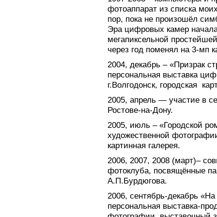
фотоаппарат из списка моих
пор, пока не произошёл сим
Эра цифровых камер началас
мегапиксельной простейшей
через год поменял на 3-мп 
2004, декабрь – «Призрак с
персональная выставка циф
г.Волгодонск, городская кар
2005, апрель — участие в с
Ростове-на-Дону.
2005, июль – «Городской р
художественной фотографии,
картинная галерея.
2006, 2007, 2008 (март)– со
фотоклуба, посвящённые п
А.П.Бурдюгова.
2006, сентябрь-декабрь «На
персональная выставка-про
фотографии, выставочный з