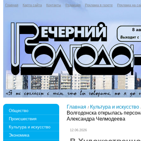
Главная
Карта сайта
Контакты
Редакция
Реклама в газете
Реклама на са
8 ав
Главная
Культура и искусство
Общество
Волгодонска открылась персо
Александра Челмодеева
Происшествия
Культура и искусство
12.06.2026
Экономика