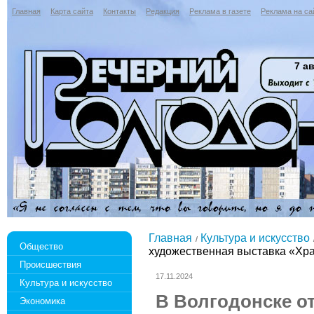
Главная
Карта сайта
Контакты
Редакция
Реклама в газете
Реклама на са
7 ав
Главная
Культура и искусство
Общество
художественная выставка «Хра
Происшествия
17.11.2024
Культура и искусство
В Волгодонске о
Экономика