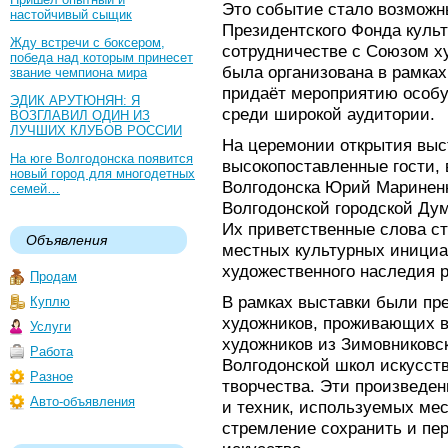
Это событие стало возможн
настойчивый сыщик
Президентского Фонда куль
Жду встречи с боксером,
сотрудничестве с Союзом х
победа над которым принесет
была организована в рамках
звание чемпиона мира
придаёт мероприятию особу
ЭДИК АРУТЮНЯН: Я
среди широкой аудитории.
ВОЗГЛАВИЛ ОДИН ИЗ
ЛУЧШИХ КЛУБОВ РОССИИ
На церемонии открытия выс
На юге Волгодонска появится
высокопоставленные гости,
новый город для многодетных
Волгодонска Юрий Мариненк
семей…
Волгодонской городской Дум
Их приветственные слова с
Объявления
местных культурных инициа
художественного наследия р
Продам
В рамках выставки были пр
Куплю
художников, проживающих в 
Услуги
художников из Зимовниковс
Работа
Волгодонской школ искусств
Разное
творчества. Эти произведе
Авто-объявления
и техник, используемых ме
стремление сохранить и пе