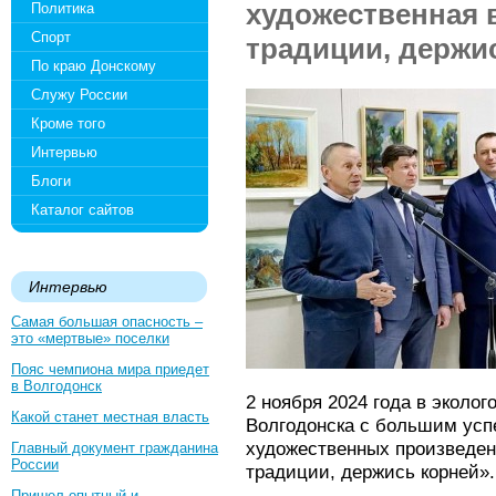
художественная 
Политика
Спорт
традиции, держи
По краю Донскому
Служу России
Кроме того
Интервью
Блоги
Каталог сайтов
Интервью
Самая большая опасность –
это «мертвые» поселки
Пояс чемпиона мира приедет
в Волгодонск
2 ноября 2024 года в эколог
Какой станет местная власть
Волгодонска с большим усп
художественных произведен
Главный документ гражданина
России
традиции, держись корней».
Пришел опытный и