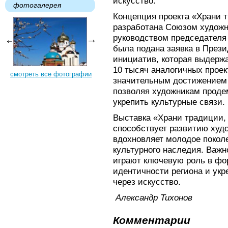
искусство.
фотогалерея
Концепция проекта «Храни 
разработана Союзом художн
руководством председателя А
была подана заявка в През
инициатив, которая выдерж
10 тысяч аналогичных проек
смотреть все фотографии
значительным достижением 
позволяя художникам проде
укрепить культурные связи.
Выставка «Храни традиции, 
способствует развитию худо
вдохновляет молодое покол
культурного наследия. Важн
играют ключевую роль в фо
идентичности региона и ук
через искусство.
Александр Тихонов
Комментарии