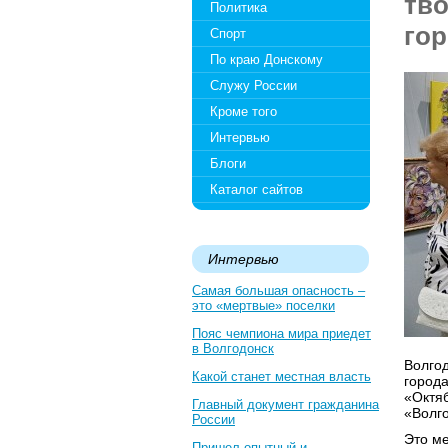
тво
Политика
го
Спорт
По краю Донскому
Служу России
Кроме того
Интервью
Блоги
Каталог сайтов
Интервью
Самая большая опасность –
это «мертвые» поселки
Пояс чемпиона мира приедет
в Волгодонск
Волгод
Какой станет местная власть
города
«Октяб
Главный документ гражданина
«Волго
России
Это м
Пришел опытный и