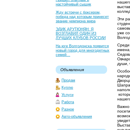
нашего
настойчивый сыщик
выста
коллед
Жду встречи с боксером,
победа над которым принесет
Эти р
звание чемпиона мира
студен
самовы
ЭДИК АРУТЮНЯН: Я
уже со
ВОЗГЛАВИЛ ОДИН ИЗ
Волгод
ЛУЧШИХ КЛУБОВ РОССИИ
Среди 
На юге Волгодонска появится
имена,
новый город для многодетных
Седова
семей…
Овчаро
души, 
Объявления
Особо
народн
Продам
Дворца
Шапра
Куплю
напол
которы
Услуги
нашего
Работа
Важно 
Разное
посети
возмож
Авто-объявления
увидет
Выстав
культу