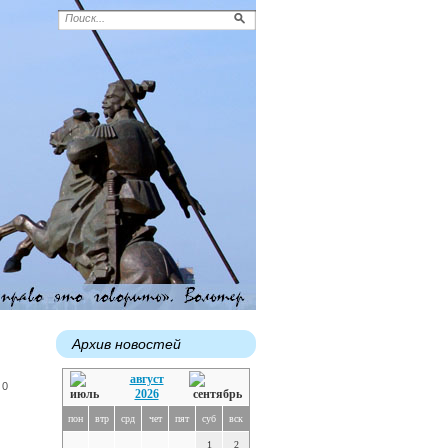
Архив новостей
август
 0
2026
пон
втр
срд
чет
пят
суб
вск
1
2