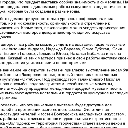
 города, что придаёт выставке особую значимость и символизм. Н
вке представлены дипломные работы выпускников педагогического
жа, которые были созданы в разные годы.
аботы демонстрируют не только уровень профессионализма
тов, но и их креативность, оригинальность и стремление к
ражению. Кроме того, в экспозиции можно увидеть произведения
стоявшихся мастеров декоративно-прикладного искусства
онска.
авторов, чьи работы можно увидеть на выставке, такие известные
 как Антонина Андрева, Надежда Бареева, Ольга Губская, Юлия
, Евгения Головко, Людмила Югова, Наталья Бабакова и Елена
ва. Каждый из этих мастеров привнес в свои работы частичку свое
что делает их уникальными и неповторимыми.
е внимание на открытии выставки привлекло выступление ансамбл
ой песни «Лазоревая степь», который также является частью
 культуры «Октябрь». Под руководством талантливого Николая
нова ансамбль подарил зрителям незабываемые моменты,
нив атмосферу праздника мелодиями народной музыки и песни,
е вызывают чувства ностальгии и гордости за культурное наследие
 региона.
отметить, что эта уникальная выставка будет доступна для
телей на протяжении всего летнего сезона. Это отличная
ность для жителей и гостей Волгодонска насладиться искусством,
ь работы талантливых авторов и вдохновиться их креативностью.
ка «Волгодонск — территория творчества» станет важной вехой в
рной жизни города и, безусловно, привлечет внимание многих