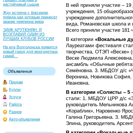
настойчивый сыщик
В ней приняли участие – 1
учреждения, 15 общеобразо
Жду встречи с боксером,
учреждение дополнительного
победа над которым принесет
звание чемпиона мира
вида, Романовская школа и
Всего приняли участие 181 
ЭДИК АРУТЮНЯН: Я
ВОЗГЛАВИЛ ОДИН ИЗ
В категории
«Вокальные дуэ
ЛУЧШИХ КЛУБОВ РОССИИ
Лауреатами фестиваля стал
На юге Волгодонска появится
творчества, ОТЭП «Веске» (
новый город для многодетных
семей…
Веске Людмила Алексеевна.
ансамбль «Обычные ребята»
Семёновна. 3. МБДОУ д/с «
Объявления
Вероника, Новикова София,
Продам
Ивановна.
Куплю
В категории «Солисты – 5 –
Услуги
стали: 1. МБДОУ ЦРР д/с «З
руководитель Мельникова А
Работа
«Кораблик», Наровенко Яро
Разное
Галина Григорьевна. 3. МБД
Авто-объявления
Элина, руководитель Арсент
В категории «Вокальные ду