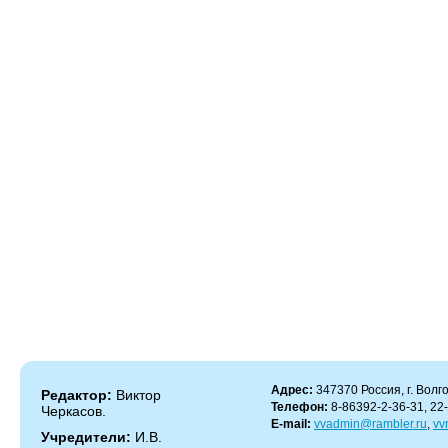
Адрес:
347370 Россия, г. Волго
Редактор:
Виктор
Телефон:
8-86392-2-36-31, 22
Черкасов.
E-mail:
vvadmin@rambler.ru
,
vv
Учредители:
И.В.