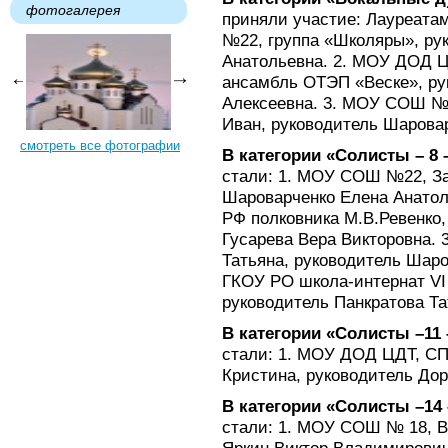
фотогалерея
приняли участие: Лауреата
№22, группа «Школяры», ру
Анатольевна. 2. МОУ ДОД Це
ансамбль ОТЭП «Веске», р
Алексеевна. 3. МОУ СОШ №2
Иван, руководитель Шарова
смотреть все фотографии
В категории «Солисты – 8 –
стали: 1. МОУ СОШ №22, За
Шароварченко Елена Анато
РФ полковника М.В.Ревенко,
Гусарева Вера Викторовна.
Татьяна, руководитель Шаро
ГКОУ РО школа-интернат VI
руководитель Панкратова Та
В категории «Солисты –11 
стали: 1. МОУ ДОД ЦДТ, СП
Кристина, руководитель До
В категории «Солисты –14 
стали: 1. МОУ СОШ № 18, В