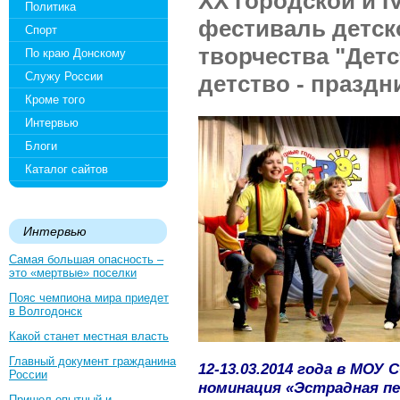
XX городской и I
Политика
фестиваль детск
Спорт
творчества "Детс
По краю Донскому
Служу России
детство - праздн
Кроме того
Интервью
Блоги
Каталог сайтов
Интервью
Самая большая опасность –
это «мертвые» поселки
Пояс чемпиона мира приедет
в Волгодонск
Какой станет местная власть
Главный документ гражданина
12-13.03.2014 года в МОУ
России
номинация «Эстрадная пе
Пришел опытный и