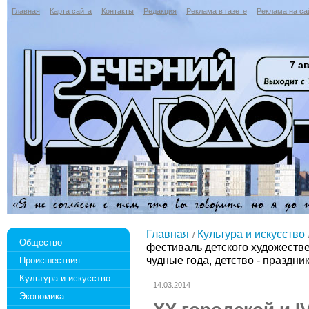
Главная
Карта сайта
Контакты
Редакция
Реклама в газете
Реклама на са
7 ав
Главная
Культура и искусство
Общество
фестиваль детского художестве
чудные года, детство - праздник
Происшествия
Культура и искусство
14.03.2014
Экономика