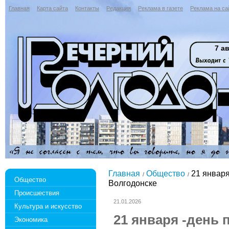
Главная
Карта сайта
Контакты
Редакция
Реклама в газете
Реклама на са
7 ав
Главная
Общество
21 января
Общество
Волгодонске
Происшествия
21.01.2026
Культура и искусство
21 января -день 
Экономика