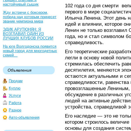
настойчивый сыщик
102 года со дня смерти ве
первого в мире социалисти
Жду встречи с боксером,
победа над которым принесет
Ильича Ленина. Этот день н
звание чемпиона мира
идей и влиянии, которое он
ЭДИК АРУТЮНЯН: Я
Ленин не только возглавил
ВОЗГЛАВИЛ ОДИН ИЗ
года, но и стал символом б
ЛУЧШИХ КЛУБОВ РОССИИ
справедливость.
На юге Волгодонска появится
новый город для многодетных
Его теоретические разработ
семей…
легли в основу новой полит
стремилась обеспечить раве
десятилетия, меняются эпох
Объявления
остаются актуальными и се
Продам
справедливости, равенства 
провозглашенные Лениным, 
Куплю
обсуждение в различных уг
Услуги
людей на активные действи
Работа
устройства, справедливой э
Разное
Его наследие — это не толь
Авто-объявления
котором строилось величие
основы для создания систем