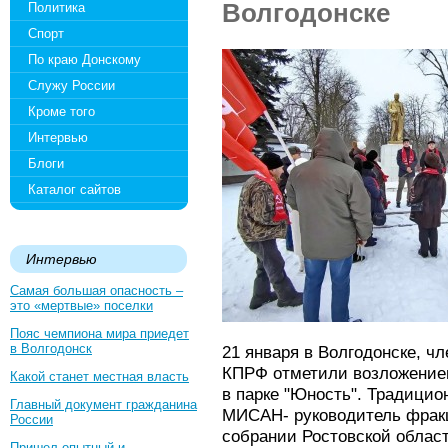
Волгодонске
Политика
Спорт
По краю Донскому
Служу России
Кроме того
Интервью
Блоги
Каталог сайтов
Интервью
Самая большая опасность –
это «мертвые» поселки
Пояс чемпиона мира приедет
в Волгодонск
21 января в Волгодонске, ч
КПРФ отметили возложением
Какой станет местная власть
в парке "Юность". Традицио
Главный документ гражданина
МИСАН- руководитель фрак
России
собрании Ростовской област
Пришел опытный и