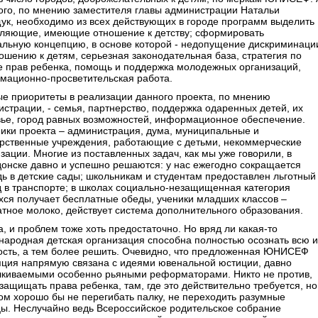
ого, по мнению заместителя главы администрации Натальи
ук, необходимо из всех действующих в городе программ выделить
вляющие, имеющие отношение к детству; сформировать
альную концепцию, в основе которой - недопущение дискриминаци
ошению к детям, серьезная законодательная база, стратегия по
е прав ребенка, помощь и поддержка молодежных организаций,
мационно-просветительская работа.
е приоритеты в реализации данного проекта, по мнению
страции, - семья, партнерство, поддержка одаренных детей, их
вье, город равных возможностей, информационное обеспечение.
ики проекта – администрация, дума, муниципальные и
арственные учреждения, работающие с детьми, некоммерческие
зации. Многие из поставленных задач, как мы уже говорили, в
онске давно и успешно решаются: у нас ежегодно сокращается
ь в детские сады; школьникам и студентам предоставлен льготный
 в транспорте; в школах социально-незащищенная категория
хся получает бесплатные обеды, ученики младших классов –
тное молоко, действует система дополнительного образования.
, и проблем тоже хоть предостаточно. Но вряд ли какая-то
народная детская организация способна полностью осознать всю и
ость, а тем более решить. Очевидно, что предложенная ЮНИСЕФ
пция напрямую связана с идеями ювенальной юстиции, давно
лкиваемыми особенно рьяными реформаторами. Никто не против,
защищать права ребенка, там, где это действительно требуется, но
ом хорошо бы не перегибать палку, не переходить разумные
ы. Неслучайно ведь Всероссийское родительское собрание