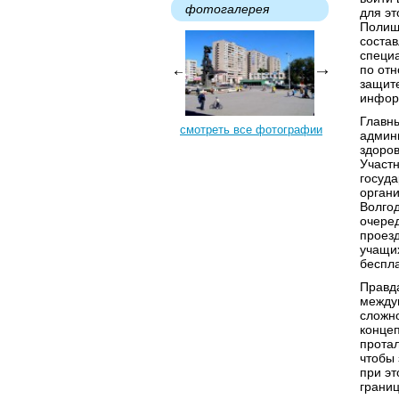
фотогалерея
для эт
Полищ
соста
специ
по отн
защит
инфор
Главны
смотреть все фотографии
админи
здоро
Участн
госуд
органи
Волгод
очеред
проезд
учащи
беспла
Правда
между
сложн
конце
прота
чтобы 
при эт
границ