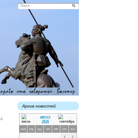
Архив новостей
август
 0
2026
пон
втр
срд
чет
пят
суб
вск
1
2