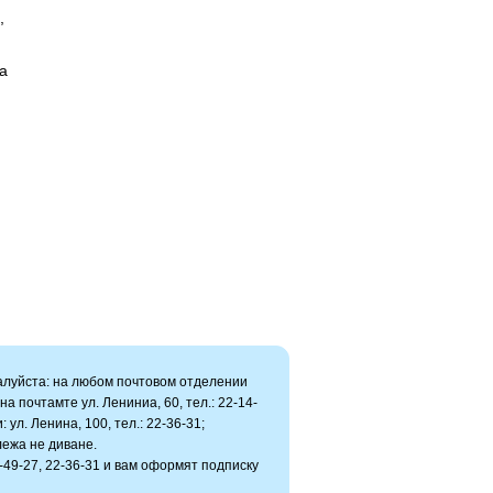
,
а
луйста: на любом почтовом отделении
а почтамте ул. Лениниа, 60, тел.: 22-14-
 ул. Ленина, 100, тел.: 22-36-31;
ежа не диване.
2-49-27, 22-36-31 и вам оформят подписку