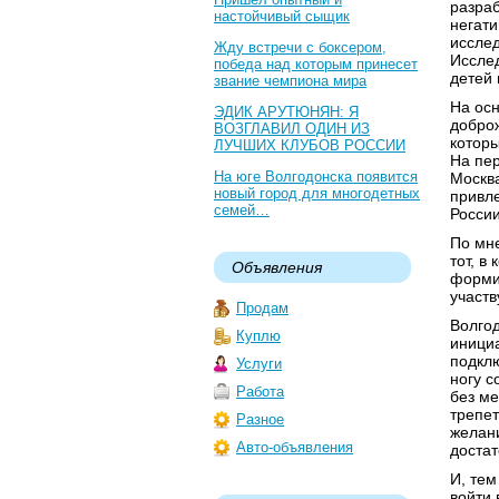
разраб
настойчивый сыщик
негат
исслед
Жду встречи с боксером,
Иссле
победа над которым принесет
детей 
звание чемпиона мира
На ос
ЭДИК АРУТЮНЯН: Я
доброж
ВОЗГЛАВИЛ ОДИН ИЗ
котор
ЛУЧШИХ КЛУБОВ РОССИИ
На пер
На юге Волгодонска появится
Москва
новый город для многодетных
привл
семей…
России
По мне
тот, в
Объявления
формир
участв
Продам
Волгод
Куплю
инициа
подклю
Услуги
ногу с
Работа
без м
трепе
Разное
желани
Авто-объявления
достат
И, тем
войти 