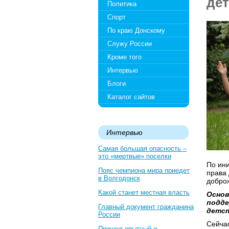
дет
Политика
Спорт
По краю Донскому
Служу России
Кроме того
Интервью
Блоги
Каталог сайтов
Интервью
Самая большая опасность –
это «мертвые» поселки
По ин
Пояс чемпиона мира приедет
права 
в Волгодонск
добро
Какой станет местная власть
Основ
подде
Главный документ гражданина
детст
России
Сейча
Пришел опытный и