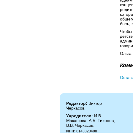
идеям
концеп
родит
котора
общего
быть, 
Чтобы 
детств
админи
говори
Ольга
Ком
Остав
Редактор:
Виктор
Черкасов.
Учредители:
И.В.
Макашова, А.Б. Тихонов,
В.В. Черкасов.
ИНН:
6143020408