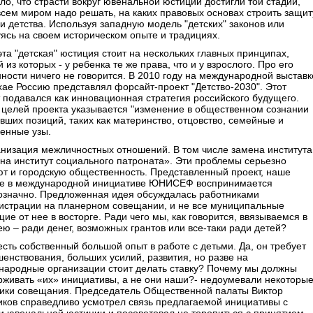
ло, что страсти вокруг ювенальной юстиции достигли той стадии,
всем миром надо решать, на каких правовых основах строить защит
и детства. Используя западную модель "детских" законов или
ясь на своем историческом опыте и традициях.
та "детская" юстиция стоит на нескольких главных принципах,
 из которых - у ребенка те же права, что и у взрослого. Про его
ности ничего не говорится. В 2010 году на международной выставк
ае Россию представлял форсайт-проект "Детство-2030". Этот
 подавался как инновационная стратегия российского будущего.
 целей проекта указывается "изменение в общественном сознании
вших позиций, таких как материнство, отцовство, семейные и
енные узы.
низация межличностных отношений. В том числе замена института
на институт социального патроната». Эти проблемы серьезно
т и городскую общественность. Представленный проект, наше
ие в международной инициативе ЮНИСЕФ воспринимается
означно. Предложенная идея обсуждалась работниками
истрации на планерном совещании, и не все муниципальные
ие от нее в восторге. Ради чего мы, как говорится, ввязываемся в
ею – ради денег, возможных грантов или все-таки ради детей?
есть собственный большой опыт в работе с детьми. Да, он требует
енствования, больших усилий, развития, но разве на
народные организации стоит делать ставку? Почему мы должны
рживать «их» инициативы, а не они наши?- недоумевали некоторы
ники совещания. Председатель Общественной палаты Виктор
иков справедливо усмотрел связь предлагаемой инициативы с