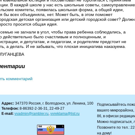
и ювенальной юстиции и посоветовал не торопиться с принятием
ции. В каждой школе у нас есть школьные советы, самоуправление
ельские комитеты, появилась школьная форма, а общей идеи,
я бы всех объединяла, нет. Может быть, в этом поможет
родская детская организация или детский городской совет? Должн
просто просится общая идея.
семью не загнали в угол, чтобы права ребенка соблюдались, а
о действительно было счастливым и полноценным, и
страции, и депутатам, и педагогам, и родителям предстоит не
ть, а делать. И не забывать, что плохая инициатива наказуема.
 ЛУГАНЦЕВА
ментарии
ить комментарий
Адрес:
347370 Россия, г. Волгодонск, ул. Ленина, 100
Подписывайтесь пожа
Телефон:
8-86392-2-36-31, 22-49-27
вашего микрорайона, н
E-mail:
vvadmin@rambler.ru
,
vvreklama@list.ru
86, в офисах редакции:
Можно подписаться, л
Позвоните по тел.: 2
на дому!