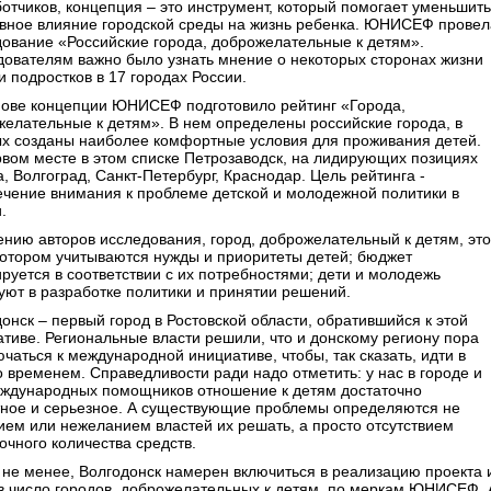
отчиков, концепция – это инструмент, который помогает уменьшить
ивное влияние городской среды на жизнь ребенка. ЮНИСЕФ провел
ование «Российские города, доброжелательные к детям».
дователям важно было узнать мнение о некоторых сторонах жизни
и подростков в 17 городах России.
нове концепции ЮНИСЕФ подготовило рейтинг «Города,
елательные к детям». В нем определены российские города, в
ых созданы наиболее комфортные условия для проживания детей.
вом месте в этом списке Петрозаводск, на лидирующих позициях
, Волгоград, Санкт-Петербург, Краснодар. Цель рейтинга -
ечение внимания к проблеме детской и молодежной политики в
.
нию авторов исследования, город, доброжелательный к детям, это
 котором учитываются нужды и приоритеты детей; бюджет
уется в соответствии с их потребностями; дети и молодежь
уют в разработке политики и принятии решений.
онск – первый город в Ростовской области, обратившийся к этой
тиве. Региональные власти решили, что и донскому региону пора
чаться к международной инициативе, чтобы, так сказать, идти в
о временем. Справедливости ради надо отметить: у нас в городе и
еждународных помощников отношение к детям достаточно
тное и серьезное. А существующие проблемы определяются не
ем или нежеланием властей их решать, а просто отсутствием
очного количества средств.
 не менее, Волгодонск намерен включиться в реализацию проекта 
в число городов, доброжелательных к детям, по меркам ЮНИСЕФ. 