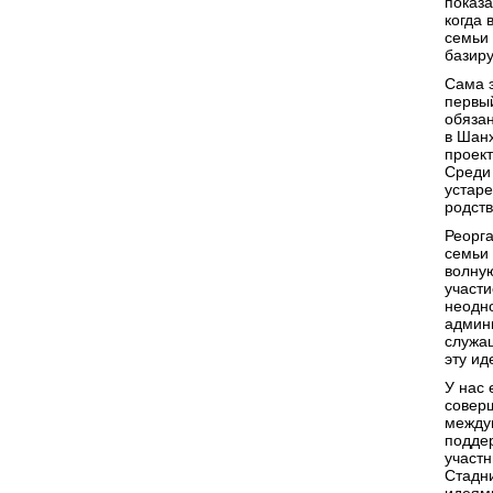
показа
когда 
семьи 
базиру
Сама э
первый
обязан
в Шанх
проект
Среди
устаре
родств
Реорга
семьи 
волную
участ
неодн
админ
служащ
эту ид
У нас 
соверш
между
подде
участ
Стадн