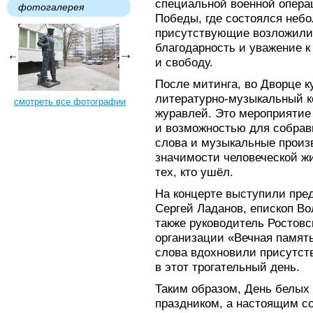
специальной военной опера
фотогалерея
Победы, где состоялся неб
присутствующие возложили
благодарность и уважение к 
и свободу.
После митинга, во Дворце к
литературно-музыкальный к
смотреть все фотографии
журавлей. Это мероприятие 
и возможностью для собра
слова и музыкальные произ
значимости человеческой жи
тех, кто ушёл.
На концерте выступили пре
Сергей Ладанов, епископ Во
также руководитель Ростов
организации «Вечная память
слова вдохновили присутст
в этот трогательный день.
Таким образом, День белых 
праздником, а настоящим с