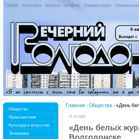
Главная
Карта сайта
Контакты
Редакция
Реклама в газете
Реклама на са
8 ав
Главная
Общество
«День бел
Общество
27.10.2025
Происшествия
Культура и искусство
«День белых жур
Экономика
Волгодонске