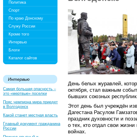
Политика
Спорт
По краю Донскому
Служу России
Кроме того
Интервью
Блоги
Каталог сайтов
Интервью
День белых журавлей, котор
Самая большая опасность –
октября, стал важным собы
это «мертвые» поселки
бывших союзных республик
Пояс чемпиона мира приедет
Этот день был учреждён из
в Волгодонск
Дагестана Расулом Гамзато
Какой станет местная власть
праздник духовности и поэз
Главный документ гражданина
о тех, кто отдал свои жизн
России
войнах.
Пришел опытный и