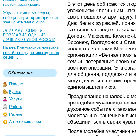
В этот день собираются люд
настойчивый сыщик
уважением к погибшим, что
Жду встречи с боксером,
свою поддержку друг другу.
победа над которым принесет
звание чемпиона мира
Дню белых журавлей, приня
различных городов, таких ка
ЭДИК АРУТЮНЯН: Я
ВОЗГЛАВИЛ ОДИН ИЗ
Донецк, Макеевка, Каменск-
ЛУЧШИХ КЛУБОВ РОССИИ
Воронеж, Волгодонск и Став
являются членами Межреги
На юге Волгодонска появится
новый город для многодетных
организации «Вечная память
семей…
семьи, потерявшие своих б
военной операции. Эта орг
Объявления
для общения, поддержки и 
могут делиться своим горе
Продам
единомышленников.
Куплю
Празднование началось с м
Услуги
преподобномученницы велик
Работа
духовное событие стало важ
Разное
молитва и обращение к вы
объединиться в своих чувс
Авто-объявления
После молебна участники н