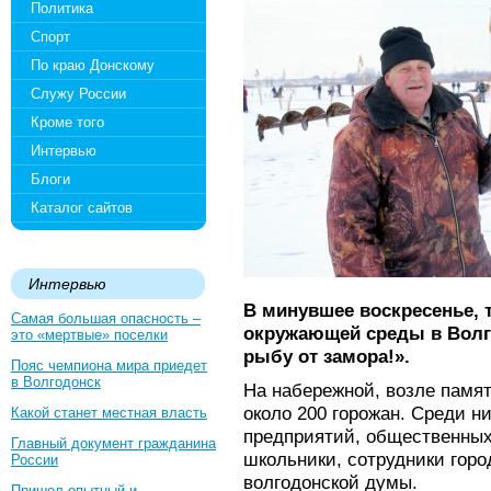
Политика
Спорт
По краю Донскому
Служу России
Кроме того
Интервью
Блоги
Каталог сайтов
Интервью
В минувшее воскресенье, 
Самая большая опасность –
окружающей среды в Волг
это «мертвые» поселки
рыбу от замора!».
Пояс чемпиона мира приедет
в Волгодонск
На набережной, возле памят
около 200 горожан. Среди ни
Какой станет местная власть
предприятий, общественных
Главный документ гражданина
школьники, сотрудники горо
России
волгодонской думы.
Пришел опытный и