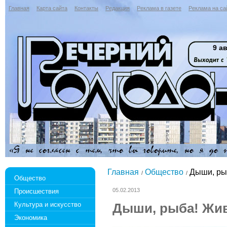
Главная
Карта сайта
Контакты
Редакция
Реклама в газете
Реклама на са
9 ав
Главная
Общество
Дыши, ры
Общество
05.02.2013
Происшествия
Культура и искусство
Дыши, рыба! Жи
Экономика