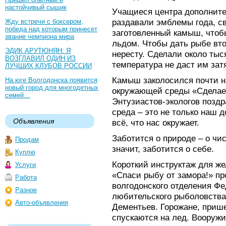
настойчивый сыщик
Учащиеся центра дополните
раздавали эмблемы года, св
Жду встречи с боксером,
победа над которым принесет
заготовленный камыш, чтоб
звание чемпиона мира
льдом. Чтобы дать рыбе вто
ЭДИК АРУТЮНЯН: Я
нересту. Сделали около тыс
ВОЗГЛАВИЛ ОДИН ИЗ
температура не даст им зат
ЛУЧШИХ КЛУБОВ РОССИИ
Камыш заколосился почти н
На юге Волгодонска появится
новый город для многодетных
окружающей среды «Сделаем
семей…
Энтузиастов-экологов позд
среда – это не только наш д
Объявления
всё, что нас окружает.
Заботится о природе – о чи
Продам
значит, заботится о себе.
Куплю
Короткий инструктаж для ж
Услуги
«Спаси рыбу от замора!» пр
Работа
волгодонского отделения Фе
Разное
любительского рыболовства
Авто-объявления
Дементьев. Горожане, приш
спускаются на лед. Вооруж