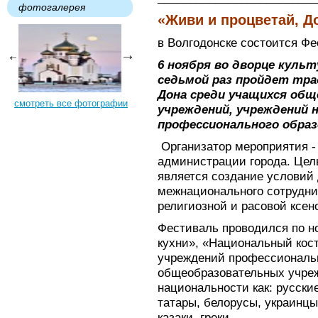
фотогалерея
«Живи и процветай, Д
в Волгодонске состоится Ф
6 ноября во дворце куль
седьмой раз пройдет тр
Дона среди учащихся об
смотреть все фотографии
учреждений, учреждений н
профессионального образ
Организатор мероприятия -
администрации города. Цел
является создание условий 
межнационального сотрудни
религиозной и расовой ксе
Фестиваль проводился по 
кухни», «Национальный кос
учреждений профессиональн
общеобразовательных учреж
национальности как: русски
татары, белорусы, украинцы,
казаки, греки.