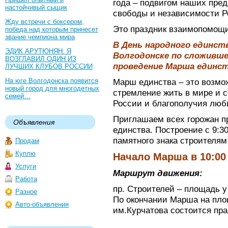
года – подвигом наших пред
настойчивый сыщик
свободы и независимости Р
Жду встречи с боксером,
Это праздник взаимопомощи
победа над которым принесет
звание чемпиона мира
В День народного единств
ЭДИК АРУТЮНЯН: Я
Волгодонске по сложивш
ВОЗГЛАВИЛ ОДИН ИЗ
проведение Марша единст
ЛУЧШИХ КЛУБОВ РОССИИ
На юге Волгодонска появится
Марш единства – это возмо
новый город для многодетных
стремление жить в мире и с
семей…
России и благополучия люби
Приглашаем всех горожан п
Объявления
единства. Построение с 9:3
памятного знака строителям 
Продам
Куплю
Начало Марша в 10:00
Услуги
Маршрут движения:
Работа
пр. Строителей – площадь у
Разное
По окончании Марша на пло
Авто-объявления
им.Курчатова состоится пр
_________________________