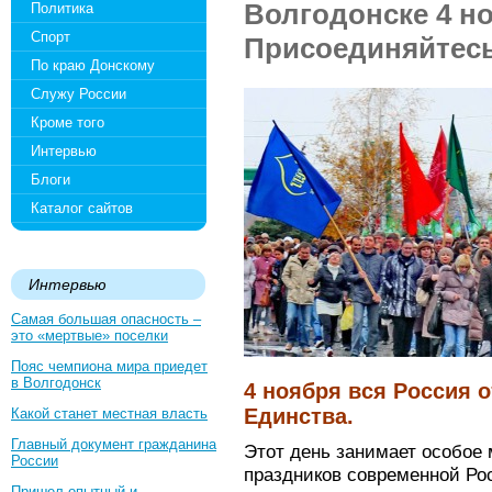
Волгодонске 4 н
Политика
Спорт
Присоединяйтесь
По краю Донскому
Служу России
Кроме того
Интервью
Блоги
Каталог сайтов
Интервью
Самая большая опасность –
это «мертвые» поселки
Пояс чемпиона мира приедет
в Волгодонск
4 ноября вся Россия 
Единства.
Какой станет местная власть
Главный документ гражданина
Этот день занимает особое 
России
праздников современной Ро
Пришел опытный и