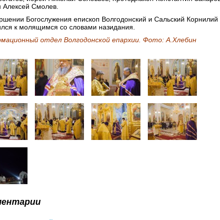
н Алексей Смолев.
ершении Богослужения епископ Волгодонский и Сальский Корнилий
ился к молящимся со словами назидания.
мационный отдел Волгодонской епархии. Фото: А.Хлебин
ментарии