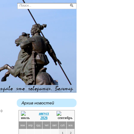
Архив новостей
 0
август
2026
пон
втр
срд
чет
пят
суб
вск
1
2