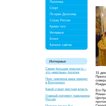
Политика
Спорт
По краю Донскому
Служу России
Кроме того
Интервью
Блоги
Каталог сайтов
Интервью
Самая большая опасность –
это «мертвые» поселки
31 дек
Преос
Пояс чемпиона мира приедет
совер
в Волгодонск
Рождес
Какой станет местная власть
Его Пр
Роман
Главный документ гражданина
Центра
России
протои
Скороб
Пришел опытный и