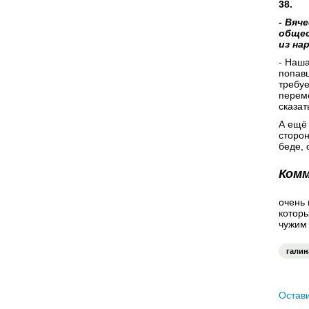
38.
- Вяч
общес
из на
- Наша
попавш
требуе
переме
сказат
А ещё 
сторон
беде, 
Ком
очень
которы
чужим
галин
Остав