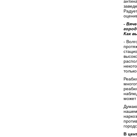
антин
заведе
Радует
оценив
- Вяч
город
Как в
- Волг
протяж
стаци
высок
распо
некото
только
Реаби
многоп
реабил
наблюд
может 
Думаю,
нашем
наркоз
против
город
В цен