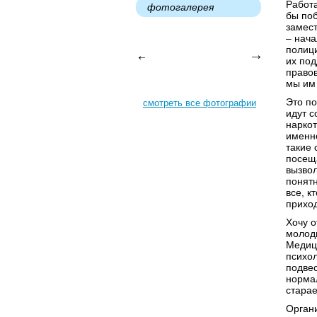
Работа
фотогалерея
бы поб
замес
– нача
полици
их под
правов
мы им
Это по
смотреть все фотографии
идут с
наркот
именн
такие 
посеща
вызвол
понятн
все, к
приход
Хочу о
молоды
Медици
психол
подвес
норма
старае
Органи