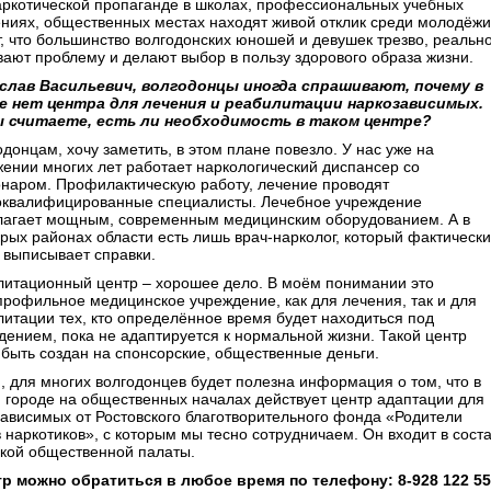
аркотической пропаганде в школах, профессиональных учебных
ниях, общественных местах находят живой отклик среди молодёжи
, что большинство волгодонских юношей и девушек трезво, реальн
ают проблему и делают выбор в пользу здорового образа жизни.
еслав Васильевич, волгодонцы иногда спрашивают, почему в
е нет центра для лечения и реабилитации наркозависимых.
ы считаете, есть ли необходимость в таком центре?
одонцам, хочу заметить, в этом плане повезло. У нас уже на
ении многих лет работает наркологический диспансер со
онаром. Профилактическую работу, лечение проводят
оквалифицированные специалисты. Лечебное учреждение
лагает мощным, современным медицинским оборудованием. А в
рых районах области есть лишь врач-нарколог, который фактически
 выписывает справки.
литационный центр – хорошее дело. В моём понимании это
рофильное медицинское учреждение, как для лечения, так и для
итации тех, кто определённое время будет находиться под
ением, пока не адаптируется к нормальной жизни. Такой центр
быть создан на спонсорские, общественные деньги.
 для многих волгодонцев будет полезна информация о том, что в
 городе на общественных началах действует центр адаптации для
ависимых от Ростовского благотворительного фонда «Родители
 наркотиков», с которым мы тесно сотрудничаем. Он входит в сост
ской общественной палаты.
тр можно обратиться в любое время по телефону: 8-928 122 55