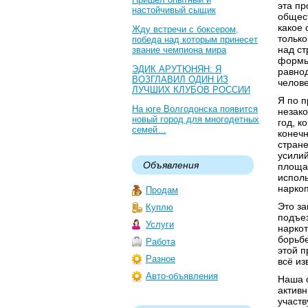
эта пр
настойчивый сыщик
общест
какое 
Жду встречи с боксером,
только
победа над которым принесет
над ст
звание чемпиона мира
формы 
ЭДИК АРУТЮНЯН: Я
равно
ВОЗГЛАВИЛ ОДИН ИЗ
челове
ЛУЧШИХ КЛУБОВ РОССИИ
Я по п
На юге Волгодонска появится
незако
новый город для многодетных
год, к
семей…
конечн
стране
усилий
Объявления
площа
исполь
наркоп
Продам
Это за
Куплю
подъе
Услуги
наркот
борьбе
Работа
этой п
Разное
всё из
Авто-объявления
Наша 
актив
участв