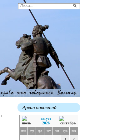
Архив новостей
 1
август
2026
пон
втр
срд
чет
пят
суб
вск
1
2