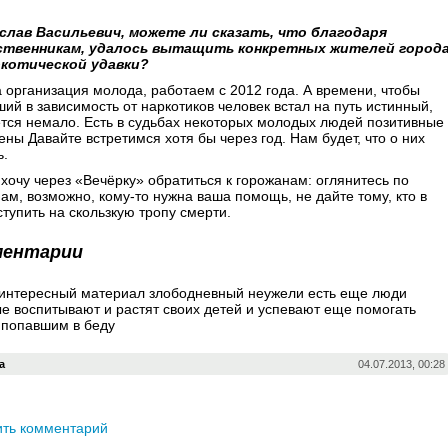
еслав Васильевич, можете ли сказать, что благодаря
твенникам, удалось вытащить конкретных жителей город
ркотической удавки?
 организация молода, работаем с 2012 года. А времени, чтобы
ий в зависимость от наркотиков человек встал на путь истинный,
тся немало. Есть в судьбах некоторых молодых людей позитивные
ны Давайте встретимся хотя бы через год. Нам будет, что о них
ь.
хочу через «Вечёрку» обратиться к горожанам: оглянитесь по
ам, возможно, кому-то нужна ваша помощь, не дайте тому, кто в
ступить на скользкую тропу смерти.
ментарии
 интересный материал злободневный неужели есть еще люди
е воспитывают и растят своих детей и успевают еще помогать
 попавшим в беду
а
04.07.2013, 00:28
ить комментарий