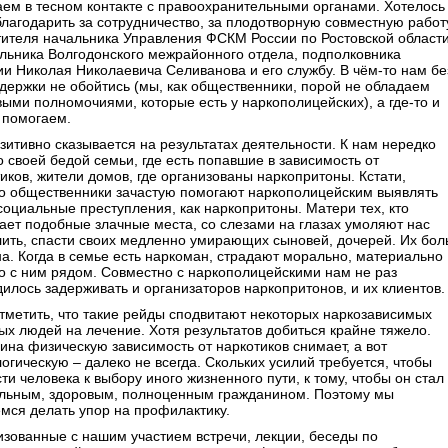
ем в тесном контакте с правоохранительными органами. Хотелось
лагодарить за сотрудничество, за плодотворную совместную работ
тителя начальника Управления ФСКМ России по Ростовской област
льника Волгодонского межрайонного отдела, подполковника
и Николая Николаевича Селиванова и его службу. В чём-то нам бе
держки не обойтись (мы, как общественники, порой не обладаем
ыми полномочиями, которые есть у наркополицейских), а где-то и
 помогаем.
зитивно сказывается на результатах деятельности. К нам нередко
о своей бедой семьи, где есть попавшие в зависимость от
иков, жители домов, где организованы наркопритоны. Кстати,
о общественники зачастую помогают наркополицейским выявлять
социальные преступления, как наркопритоны. Матери тех, кто
ет подобные злачные места, со слезами на глазах умоляют нас
ить, спасти своих медленно умирающих сыновей, дочерей. Их бол
а. Когда в семье есть наркоман, страдают морально, материально
то с ним рядом. Совместно с наркополицейскими нам не раз
илось задерживать и организаторов наркопритонов, и их клиентов.
тметить, что такие рейды сподвитают некоторых наркозависимых
х людей на лечение. Хотя результатов добиться крайне тяжело.
на физическую зависимость от наркотиков снимает, а вот
огическую – далеко не всегда. Скольких усилий требуется, чтобы
ти человека к выбору иного жизненного пути, к тому, чтобы он стал
льным, здоровым, полноценным гражданином. Поэтому мы
мся делать упор на профилактику.
зованные с нашим участием встречи, лекции, беседы по