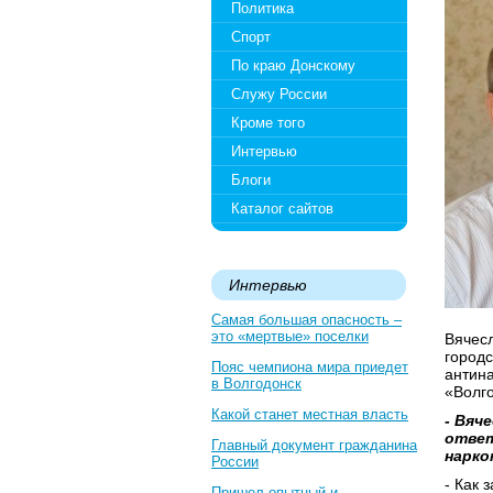
Политика
Спорт
По краю Донскому
Служу России
Кроме того
Интервью
Блоги
Каталог сайтов
Интервью
Самая большая опасность –
это «мертвые» поселки
Вячес
городс
Пояс чемпиона мира приедет
антина
в Волгодонск
«Волго
Какой станет местная власть
- Вяч
ответ
Главный документ гражданина
нарко
России
- Как 
Пришел опытный и