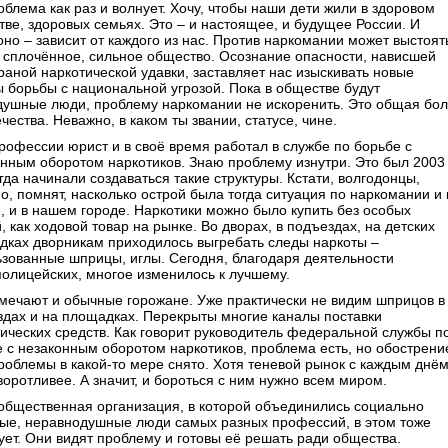
облема как раз и волнует. Хочу, чтобы наши дети жили в здоровом
ве, здоровых семьях. Это – и настоящее, и будущее России. И
оно – зависит от каждого из нас. Против наркомании может выстоят
 сплочённое, сильное общество. Осознание опасности, нависшей
раной наркотической удавки, заставляет нас изыскивать новые
борьбы с национальной угрозой. Пока в обществе будут
душные люди, проблему наркомании не искоренить. Это общая бол
чества. Неважно, в каком ты звании, статусе, чине.
рофессии юрист и в своё время работал в службе по борьбе с
нным оборотом наркотиков. Знаю проблему изнутри. Это был 2003
огда начинали создаваться такие структуры. Кстати, волгодонцы,
о, помнят, насколько острой была тогда ситуация по наркомании и 
, и в нашем городе. Наркотики можно было купить без особых
, как ходовой товар на рынке. Во дворах, в подъездах, на детских
дках дворникам приходилось выгребать следы наркоты –
зованные шприцы, иглы. Сегодня, благодаря деятельности
олицейских, многое изменилось к лучшему.
мечают и обычные горожане. Уже практически не видим шприцов в
здах и на площадках. Перекрыты многие каналы поставки
ических средств. Как говорит руководитель федеральной службы п
 с незаконным оборотом наркотиков, проблема есть, но обострени
роблемы в какой-то мере снято. Хотя теневой рынок с каждым днё
воротливее. А значит, и бороться с ним нужно всем миром.
общественная организация, в которой объединились социально
ные, неравнодушные люди самых разных профессий, в этом тоже
ует. Они видят проблему и готовы её решать ради общества.