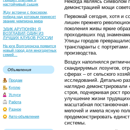
Некогда являясь символом 
настойчивый сыщик
демонстрацией мощи совет
Жду встречи с боксером,
Первомай сегодня, хотя и с
победа над которым принесет
звание чемпиона мира
лишен прежнего революцион
поколения живы яркие обра
ЭДИК АРУТЮНЯН: Я
ВОЗГЛАВИЛ ОДИН ИЗ
проходивших под знаменами
ЛУЧШИХ КЛУБОВ РОССИИ
Улицы городов превращалис
На юге Волгодонска появится
транспаранты с портретами 
новый город для многодетных
производства.
семей…
Воздух наполнялся ритмичн
скандируемых лозунгов, от
Объявления
сферах – от сельского хозя
исследований. Детально ра
Продам
наглядно демонстрировали 
Куплю
строя, подчеркивая рост пр
Услуги
улучшение жизни трудящихс
Работа
масштабная постановочная 
Разное
мелочей и имела ясную пол
продемонстрировать единст
Авто-объявления
системы.