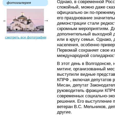
Однако, в современной Рос
фотогалерея
спокойный, можно даже сказ
официально он по-прежнему
его празднование значител
демонстрации стали редкос
скромным мероприятиям. Дл
дополнительный выходной д
смотреть все фотографии
или в кругу семьи. Однако,
населения, особенно приве
Первомай сохраняет свое и
международной солидарнос
В этот день в Волгодонске,
митинг, организованный ме
выступили видные представ
КПРФ , включая депутатов 
Мисан, депутат Законодател
руководитель фракции КПРФ
современных социально-эко
решения. Его выступление 
ветеран В.С. Мельников, де
другие.