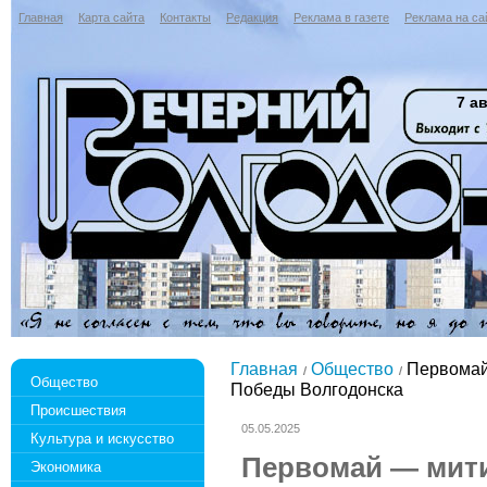
Главная
Карта сайта
Контакты
Редакция
Реклама в газете
Реклама на са
7 ав
Главная
Общество
Первомай
Общество
Победы Волгодонска
Происшествия
05.05.2025
Культура и искусство
Первомай — мит
Экономика