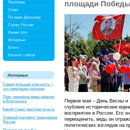
площади Победы
Политика
Спорт
По краю Донскому
Служу России
Кроме того
Интервью
Блоги
Каталог сайтов
Интервью
Самая большая опасность –
это «мертвые» поселки
Пояс чемпиона мира приедет
Первое мая – День Весны и
в Волгодонск
глубокие исторические корн
Какой станет местная власть
восприятие в России. Его з
Главный документ гражданина
переоценить, ведь он отра
России
политических взглядов на п
Пришел опытный и