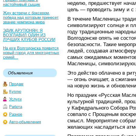
неделю, предшествует начал
настойчивый сыщик
цель — проводить зиму и с 
Жду встречи с боксером,
победа над которым принесет
В течение Масленицы тради
звание чемпиона мира
символизируют солнце и пл
ЭДИК АРУТЮНЯН: Я
году традиционные народны
ВОЗГЛАВИЛ ОДИН ИЗ
Волгодонске опять не сост
ЛУЧШИХ КЛУБОВ РОССИИ
безопасности. Такие мероп
На юге Волгодонска появится
людей, создавая атмосферу
новый город для многодетных
самых ожидаемых моментов 
семей…
Масленицы, символизирующ
Это действо облачено в ри
Объявления
— огонь очищает, а сжиган
Продам
на новую жизнь и обновлени
Куплю
Но праздник «Русская Масл
Услуги
культурной традицией, прош
Работа
у Кафедрального Собора Ро
совпало с Прощеным воскре
Разное
смысл. Мероприятие собрал
Авто-объявления
желающих насладиться атм