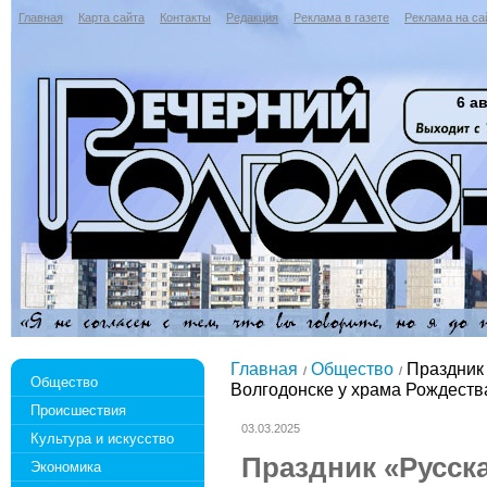
Главная
Карта сайта
Контакты
Редакция
Реклама в газете
Реклама на са
6 ав
Главная
Общество
Праздник 
Общество
Волгодонске у храма Рождеств
Происшествия
03.03.2025
Культура и искусство
Праздник «Русск
Экономика