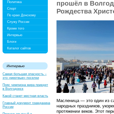
прошёл в Волгод
Политика
Спорт
Рождества Христ
По краю Донскому
Служу России
Кроме того
Интервью
Блоги
Каталог сайтов
Интервью
Самая большая опасность –
это «мертвые» поселки
Пояс чемпиона мира приедет
в Волгодонск
Какой станет местная власть
Масленица — это один из с
Главный документ гражданина
народных праздников, укоре
России
протяжении веков. Этот пер
Пришел опытный и