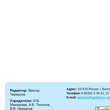
Адрес:
347370 Россия, г. Волго
Редактор:
Виктор
Телефон:
8-86392-2-36-31, 22
Черкасов.
E-mail:
vvadmin@rambler.ru
,
vv
Учредители:
И.В.
Макашова, А.Б. Тихонов,
В.В. Черкасов.