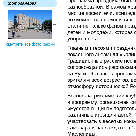
Программа праздника была
фотогалерея
разнообразной. В самом хра
многие посетители, пришед
возможностью помолиться.
стали не только фоном праз
детей и молодежи, которая 
уборке снега.
смотреть все фотографии
Главными героями праздник
вокального ансамбля «Калин
Традиционные русские песн
сопровождались рассказами
на Руси. Эта часть програ
зрителям всех возрастов, в
атмосферу исторической Ро
Военно-патриотический клуб
в программу, организовав с
«Русская община» подготови
различные игры для детей.
участвовать в веселых конк
самовара и наслаждаться 
Масленицы.