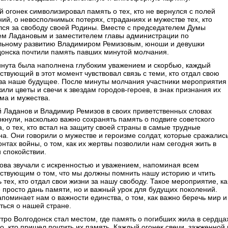
 огонек символизировал память о тех, кто не вернулся с полей
ий, о невосполнимых потерях, страданиях и мужестве тех, кто
лся за свободу своей Родины. Вместе с председателем Думы
ем Ладановым и заместителем главы администрации по
льному развитию Владимиром Ремизовым, юноши и девушки
донска почтили память павших минутой молчания.
инута была наполнена глубоким уважением и скорбью, каждый
ствующий в этот момент чувствовал связь с теми, кто отдал свою
 за наше будущее. После минуты молчания участники мероприятия
или цветы и свечи к звездам городов-героев, в знак признания их
ма и мужества.
 Ладанов и Владимир Ремизов в своих приветственных словах
кнули, насколько важно сохранять память о подвиге советского
, о тех, кто встал на защиту своей страны в самые трудные
а. Они говорили о мужестве и героизме солдат, которые сражалис
нтах войны, о том, как их жертвы позволили нам сегодня жить в
 спокойствии.
ова звучали с искренностью и уважением, напоминая всем
ствующим о том, что мы должны помнить нашу историю и чтить
 тех, кто отдал свои жизни за нашу свободу. Такое мероприятие, ка
е просто дань памяти, но и важный урок для будущих поколений.
поминает нам о важности единства, о том, как важно беречь мир и
ться о нашей стране.
утро Волгодонск стал местом, где память о погибших жила в сердца
о, кто пришел почтить их память. Каждый огонек свечи, зажженной 