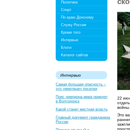
ско
Политика
Спорт
По краю Донскому
Служу России
Кроме того
Интервью
Блоги
Каталог сайтов
Интервью
Самая большая опасность –
это «мертвые» поселки
Пояс чемпиона мира приедет
22 июн
в Волгодонск
отдат
войны
Какой станет местная власть
Это ва
Главный документ гражданина
раннег
России
зажгли
простр
Пришел опытный и