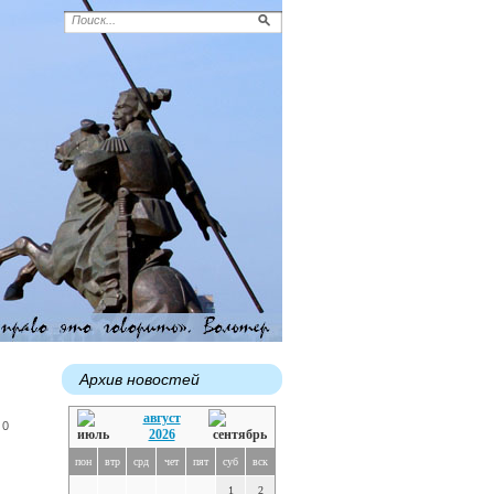
Архив новостей
август
 0
2026
пон
втр
срд
чет
пят
суб
вск
1
2