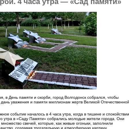
рби. 4 часа утра — «Сад памяти»
я, в День памяти и скорби, город Волгодонск собрался, чтобы
ь дань уважения и памяти миллионам жертв Великой Отечественно
.
жное событие началось в 4 часа утра, когда в тишине и спокойстви
о утра в «Саду Памяти» собрались молодые жители города. Они
 множество свечей, которые, как живые огоньки, заполнили
анство, создавая трогательную и атмосферную картину.