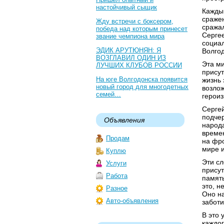
настойчивый сыщик
Каждый
сражен
Жду встречи с боксером,
сража
победа над которым принесет
Серге
звание чемпиона мира
социа
ЭДИК АРУТЮНЯН: Я
Волго
ВОЗГЛАВИЛ ОДИН ИЗ
Эта м
ЛУЧШИХ КЛУБОВ РОССИИ
присут
На юге Волгодонска появится
жизнь
новый город для многодетных
возлож
семей…
героиз
Сергей
подчер
Объявления
народа
времен
Продам
на фро
мире и
Куплю
Эти сл
Услуги
присут
Работа
память
это, н
Разное
Оно на
Авто-объявления
заботи
В это 
каждог