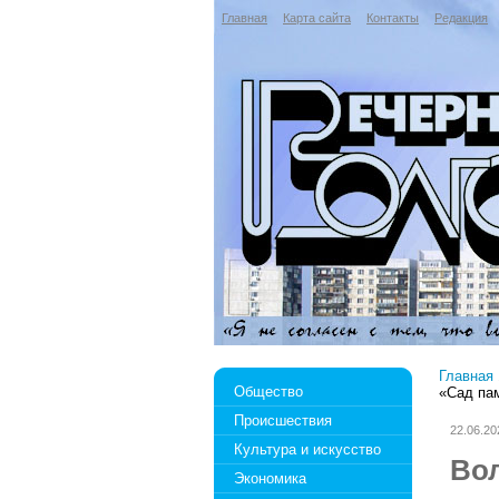
Главная
Карта сайта
Контакты
Редакция
Главная
Общество
«Сад па
Происшествия
22.06.20
Культура и искусство
Вол
Экономика