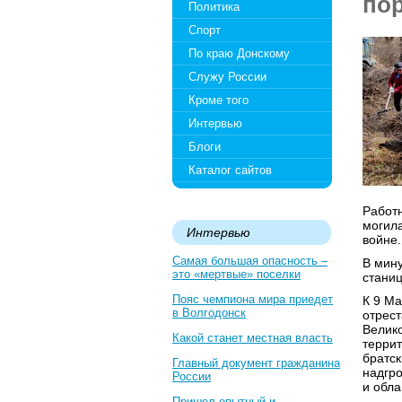
по
Политика
Спорт
По краю Донскому
Служу России
Кроме того
Интервью
Блоги
Каталог сайтов
Работн
могил
Интервью
войне.
Самая большая опасность –
В мину
это «мертвые» поселки
станиц
Пояс чемпиона мира приедет
К 9 М
в Волгодонск
отрест
Велико
Какой станет местная власть
террит
братск
Главный документ гражданина
надгро
России
и обла
Пришел опытный и