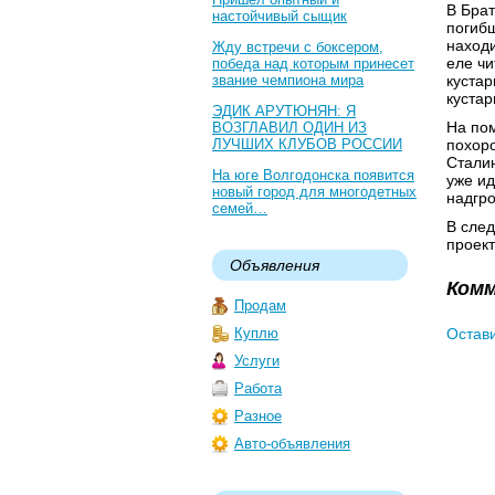
В Брат
настойчивый сыщик
погибш
находи
Жду встречи с боксером,
еле чи
победа над которым принесет
звание чемпиона мира
кустар
кустар
ЭДИК АРУТЮНЯН: Я
На пом
ВОЗГЛАВИЛ ОДИН ИЗ
ЛУЧШИХ КЛУБОВ РОССИИ
похор
Сталин
На юге Волгодонска появится
уже ид
новый город для многодетных
надгро
семей…
В сле
проект
Объявления
Ком
Продам
Куплю
Остав
Услуги
Работа
Разное
Авто-объявления