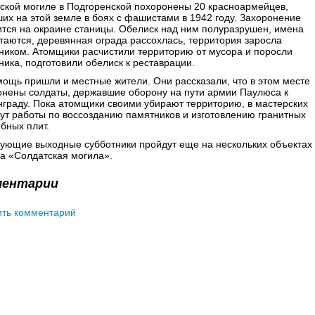
ской могиле в Подгоренской похоронены 20 красноармейцев,
их на этой земле в боях с фашистами в 1942 году. Захоронение
тся на окраине станицы. Обелиск над ним полуразрушен, имена
таются, деревянная ограда рассохлась, территория заросла
ником. Атомщики расчистили территорию от мусора и поросли
ника, подготовили обелиск к реставрации.
ощь пришли и местные жители. Они рассказали, что в этом месте
онены солдаты, державшие оборону на пути армии Паулюса к
граду. Пока атомщики своими убирают территорию, в мастерских
ут работы по воссозданию памятников и изготовлению гранитных
бных плит.
дующие выходные субботники пройдут еще на нескольких объектах
а «Солдатская могила».
ментарии
ить комментарий