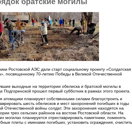
рядок братские могилы
ики Ростовской АЭС дали старт социальному проекту «Солдатская
а», посвященному 70-летию Победы в Великой Отечественной
вшие выходные на территории обелиска и братской могилы в
е Подгоренской прошел первый субботник в рамках этого проекта.
ая атомщики планируют собственными силами благоустроить и
аврировать шесть обелисков и мест захоронений погибших в годы
й Отечественной войны солдат. Эти захоронения находятся на
ории трех сельских районов на востоке Ростовской области. На
их могилах планируется отреставрировать памятники, поменять
бные плиты с именами погибших, установить ограждения, очистить