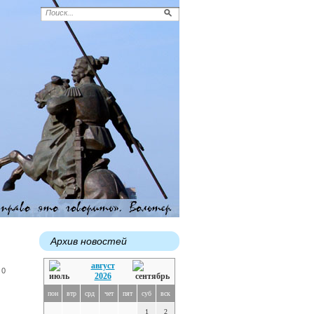
Архив новостей
август
 0
2026
пон
втр
срд
чет
пят
суб
вск
1
2