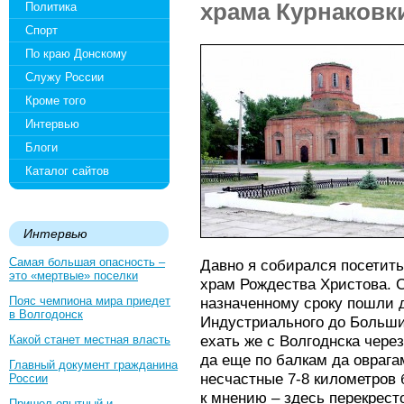
храма Курнаковк
Политика
Спорт
По краю Донскому
Служу России
Кроме того
Интервью
Блоги
Каталог сайтов
Интервью
Самая большая опасность –
Давно я собирался посетит
это «мертвые» поселки
храм Рождества Христова. 
Пояс чемпиона мира приедет
назначенному сроку пошли д
в Волгодонск
Индустриального до Большин
ехать же с Волгоднска чере
Какой станет местная власть
да еще по балкам да оврага
Главный документ гражданина
несчастные 7-8 километров
России
к мнению – здесь перекрест
Пришел опытный и