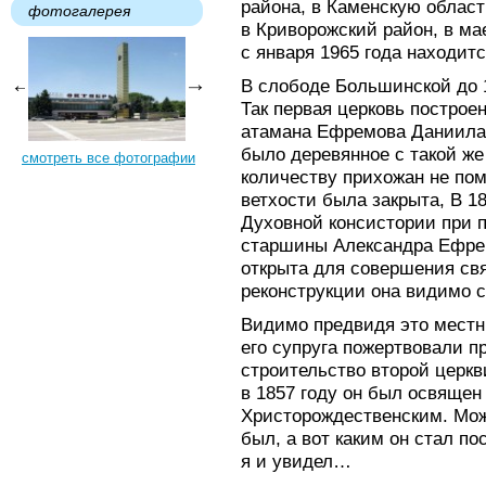
района, в Каменскую област
фотогалерея
в Криворожский район, в мае
с января 1965 года находитс
В слободе Большинской до 1
Так первая церковь построен
атамана Ефремова Даниила-
было деревянное с такой же 
смотреть все фотографии
количеству прихожан не пом
ветхости была закрыта, В 18
Духовной консистории при 
старшины Александра Ефре
открыта для совершения св
реконструкции она видимо сг
Видимо предвидя это мест
его супруга пожертвовали п
строительство второй церкв
в 1857 году он был освящен
Христорождественским. Мож
был, а вот каким он стал по
я и увидел…