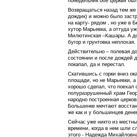
понедельник обе церкви был
Возвращаться назад тем же 
дождик) и можно было застр
на карту- рядом , но уже в 
хутор Марьевка, а оттуда у
Милютинская –Кашары. А до
бугор и грунтовка неплохая.
Действительно – полевая д
состоянии и после дождей 
покапал, да и перестал.
Скатившись с горки вниз о
площади, но не Марьевки, а 
хорошо сделал, что поехал
полуразрушенный храм Геор
народно построенная церковь
Большинке мечтают восстан
же как и у большинцев денег
Сейчас уже никто из местны
времени, когда в нем шли 
этого - Надежда Михайловна