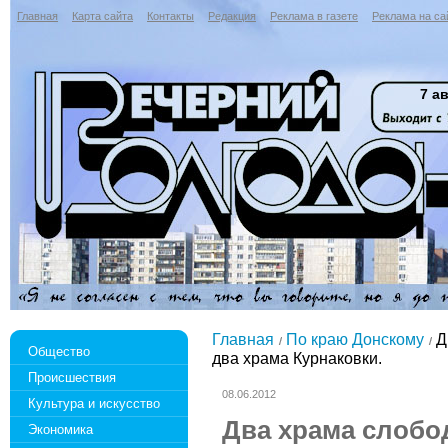
Главная
Карта сайта
Контакты
Редакция
Реклама в газете
Реклама на са
7 ав
Главная
По краю Донскому
Д
Общество
два храма Курнаковки.
Происшествия
08.06.2012
Культура и искусство
Два храма слобо
Экономика