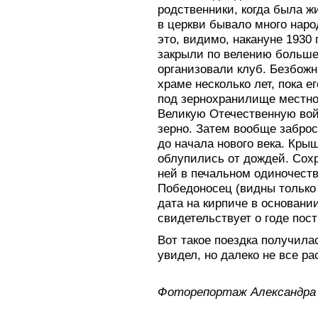
родственники, когда была ж
в церкви бывало много наро
это, видимо, накануне 1930 
закрыли по велению большев
организовали клуб. Безбож
храме несколько лет, пока 
под зернохранилище местно
Великую Отечественную войн
зерно. Затем вообще забро
до начала нового века. Кры
облупились от дождей. Сох
ней в печальном одиночеств
Победоносец (видны только 
дата на кирпиче в основании
свидетельствует о годе пос
Вот такое поездка получилас
увидел, но далеко не все ра
Фоторепортаж Александра 