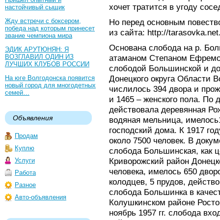
хочет тратится в угоду сосе
настойчивый сыщик
Жду встречи с боксером,
Но перед основным повеств
победа над которым принесет
из сайта: http://tarasovka.net
звание чемпиона мира
Основана слобода на р. Бол
ЭДИК АРУТЮНЯН: Я
ВОЗГЛАВИЛ ОДИН ИЗ
атаманом Степаном Ефремо
ЛУЧШИХ КЛУБОВ РОССИИ
слободой Большинской и до
Донецкого округа Области Во
На юге Волгодонска появится
новый город для многодетных
числилось 394 двора и прож
семей…
и 1465 – женского пола. По 
действовала деревянная Ро
Объявления
водяная мельница, имелось1
господский дома. К 1917 го
Продам
около 7500 человек. В докум
Куплю
слобода Большинская, как ц
Криворожский район Донецко
Услуги
человека, имелось 650 дворо
Работа
колодцев, 5 прудов, действо
Разное
слобода Большинка в качест
Авто-объявления
Колушкинском районе Ростов
ноябрь 1957 гг. слобода вх