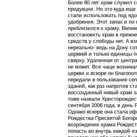
Более 80 лет храм служил 
продукции. Но это куда ещ
стали использовать под яд
удобрения. Этот запах и по 
приблизился к храму. Вели
восстановить храм в прежне
средств у слободы нет. А вз
нереально- ведь на Дону со
церквей и только единицы 
сверху. Удаленная от центр
не может. Все чаще возника
церкви и вскоре он благопо
передали в пользование сел
зданий, как раз напротив ст
воссозданный новый храм з
тоже назвали Христорождес
сентября 2006 года, в день
Однако вскоре она стала о
Рождества Пресвятой Богор
возрождение храма Рождест
попасть во внутрь каждой из